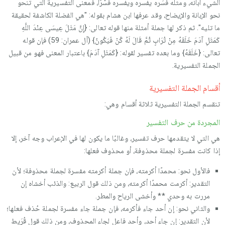
الشيء أبانه، ومثله فسَره يفسره ويفسره فسْرًا، فمعنى التفسيرية التي تنحو
نحو الإبانة والإيضاح، وقد عرفها ابن هشام بقوله: "هي الفضلة الكاشفة لحقيقة
ما تليه". ثم ذكر لها جملة أمثلة منها قوله تعالى: {إِنَّ مَثَلَ عِيسَى عِنْدَ اللَّهِ
كَمَثَلِ آدَمَ خَلَقَهُ مِنْ تُرَابٍ ثُمَّ قَالَ لَهُ كُنْ فَيَكُونُ} (آل عمران: 59) فإن قوله
تعالى: {خَلَقَهُ} وما بعده تفسير لقوله: {كَمَثَلِ آدَمَ} باعتبار المعنى فهو من قبيل
الجملة التفسيرية.
أقسام الجملة التفسيرية
تنقسم الجملة التفسيرية ثلاثة أقسام وهي:
المجردة من حرف التفسير
هي التي لا يتقدمها حرف تفسير، وغالبًا ما يكون لها في الإعراب وجه آخر، إلا
إذا كانت مفسرة لجملة محذوفة، أو محذوف فعلها:
فالأول نحو: محمدًا أكرمته، فإن جملة أكرمته مفسرة لجملة محذوفة؛ لأن
التقدير: أكرمت محمدًا أكرمته، ومن ذلك قول الربيع: والذئب أخشاه إن
مررت به وحدي ** وأخشى الرياح والمطر.
والثاني نحو: إن أحد جاء فأكرمه، فإن جملة جاء مفسرة لجملة حُذف فعلها؛
لأن التقدير: إن جاء أحد، وأحد فاعل لجاء المحذوف، ومن ذلك قول قُرَيط