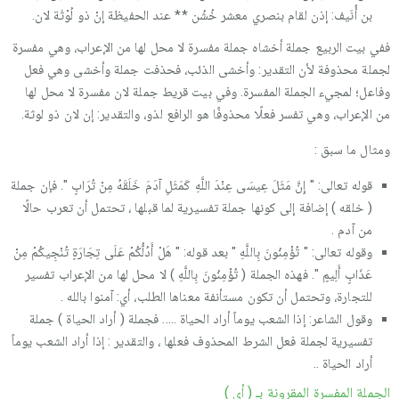
بن أُنَيف: إذن لقام بنصري معشر خُشُن ** عند الحفيظة إنْ ذو لُوْثَة لان.
ففي بيت الربيع جملة أخشاه جملة مفسرة لا محل لها من الإعراب، وهي مفسرة
لجملة محذوفة لأن التقدير: وأخشى الذئب، فحذفت جملة وأخشى وهي فعل
وفاعل؛ لمجيء الجملة المفسرة. وفي بيت قريط جملة لان مفسرة لا محل لها
من الإعراب، وهي تفسر فعلًا محذوفًا هو الرافع لذو، والتقدير: إن لان ذو لوثة.
ومثال ما سبق :
قوله تعالى: " إِنَّ مَثَلَ عِيسَى عِنْدَ اللَّهِ كَمَثَلِ آدَمَ خَلَقَهُ مِنْ تُرَابٍ ". فإن جملة
( خلقه ) إضافة إلى كونها جملة تفسيرية لما قبلها ، تحتمل أن تعرب حالًا
من آدم .
وقوله تعالى: " تُؤْمِنُونَ بِاللَّهِ " بعد قوله: " هَلْ أَدُلُّكُمْ عَلَى تِجَارَةٍ تُنْجِيكُمْ مِنْ
عَذَابٍ أَلِيمٍ ". فهذه الجملة ( تُؤْمِنُونَ بِاللَّهِ ) لا محل لها من الإعراب تفسير
للتجارة، وتحتمل أن تكون مستأنفة معناها الطلب، أي: آمنوا بالله .
وقول الشاعر: إذا الشعب يوماً أراد الحياة ..... فجملة ( أراد الحياة ) جملة
تفسيرية لجملة فعل الشرط المحذوف فعلها ، والتقدير : إذا أراد الشعب يوماً
أراد الحياة ..
الجملة المفسرة المقرونة بـ ( أي )