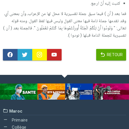
كتبت إليه أنْ ارجع.
فما بعد ( أن ) فيما سبق جملة تقسيرية لا محل لها من الإعراب، وأن بمعنى أي،
وقد تقدمها جملة تامة فيها معنى القول وليس فيها لفظ القول. ومنه قوله
تعالى: " وَنُودُوا أَنْ تِلْكُمُ الْجَنَّةُ أُورِثْتُمُوهَا بِمَا كُنْتُمْ تَعْمَلُونَ ". فالجملة بعد ( أن )
تفسيرية للجملة التامة قبلها ( نودوا ).
RETOUR
Maroc
Primaire
Collège