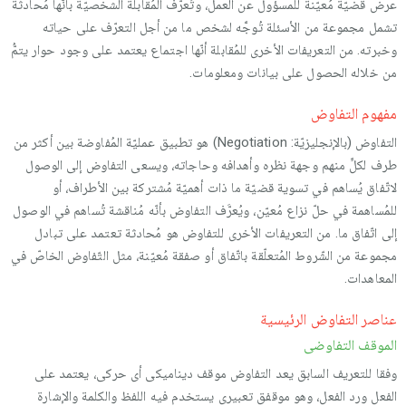
عرض قضيّة مُعيّنة للمسؤول عن العمل، وتُعرَّف المُقابلة الشخصيّة بأنّها مُحادثة
تشمل مجموعة من الأسئلة تُوجَّه لشخص ما من أجل التعرّف على حياته
وخبرته. من التعريفات الأخرى للمُقابلة أنّها اجتماع يعتمد على وجود حوار يتمُّ
من خلاله الحصول على بيانات ومعلومات.
مفهوم التفاوض
التفاوض (بالإنجليزيّة: Negotiation) هو تطبيق عمليّة المُفاوضة بين أكثر من
طرف لكلٍّ منهم وجهة نظره وأهدافه وحاجاته، ويسعى التفاوض إلى الوصول
لاتّفاق يُساهم في تسوية قضيّة ما ذات أهميّة مُشتركة بين الأطراف، أو
للمُساهمة في حلّ نزاع مُعيّن، ويُعرَّف التفاوض بأنّه مُناقشة تُساهم في الوصول
إلى اتّفاق ما. من التعريفات الأخرى للتفاوض هو مُحادثة تعتمد على تبادل
مجموعة من الشّروط المُتعلّقة باتّفاق أو صفقة مُعيّنة، مثل التّفاوض الخاصّ في
المعاهدات.
عناصر التفاوض الرئيسية
الموقف التفاوضى
وفقا للتعريف السابق يعد التفاوض موقف ديناميكى أى حركى، يعتمد على
الفعل ورد الفعل، وهو موقفق تعبيرى يستخدم فيه اللفظ والكلمة والإشارة