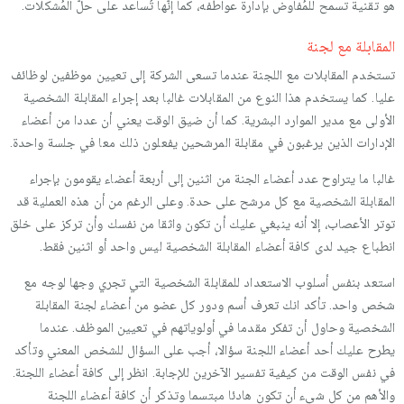
هو تقنية تسمح للمُفاوض بإدارة عواطفه، كما إنّها تُساعد على حلّ المُشكلات.
المقابلة مع لجنة
تستخدم المقابلات مع اللجنة عندما تسعى الشركة إلى تعيين موظفين لوظائف
عليا. كما يستخدم هذا النوع من المقابلات غالبا بعد إجراء المقابلة الشخصية
الأولى مع مدير الموارد البشرية. كما أن ضيق الوقت يعني أن عددا من أعضاء
الإدارات الذين يرغبون في مقابلة المرشحين يفعلون ذلك معا في جلسة واحدة.
غالبا ما يتراوح عدد أعضاء الجنة من اثنين إلى أربعة أعضاء يقومون بإجراء
المقابلة الشخصية مع كل مرشح على حدة. وعلى الرغم من أن هذه العملية قد
توتر الأعصاب، إلا أنه ينبغي عليك أن تكون واثقا من نفسك وأن تركز على خلق
انطباع جيد لدى كافة أعضاء المقابلة الشخصية ليس واحد أو اثنين فقط.
استعد بنفس أسلوب الاستعداد للمقابلة الشخصية التي تجري وجها لوجه مع
شخص واحد. تأكد انك تعرف أسم ودور كل عضو من أعضاء لجنة المقابلة
الشخصية وحاول أن تفكر مقدما في أولوياتهم في تعيين الموظف. عندما
يطرح عليك أحد أعضاء اللجنة سؤالا، أجب على السؤال للشخص المعني وتأكد
في نفس الوقت من كيفية تفسير الآخرين للإجابة. انظر إلى كافة أعضاء اللجنة.
والأهم من كل شيء أن تكون هادئا مبتسما وتذكر أن كافة أعضاء اللجنة