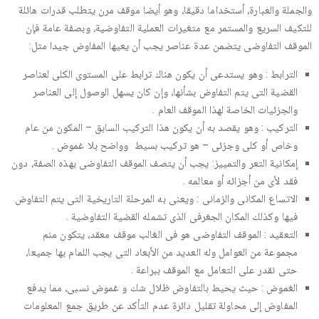
والجملة والعبارة، أستخداما دقيقا، وهو أيضا موقف مرن يتطلب قدرات هائلة
للتكيف السريع والمستمر مع متغيرات العملية التفاوضية، وبصفة عامة فإن
الموقف التفاوضى يتضمن عدة عناصر يجب أن يعيها المفاوض جيدا مثل:
الترابط : وهو يستدعى أن يكون هناك ترابط على المستوى الكلى لعناصر
القضية التى يتم التفاوض بشأنها، وإن كان يسهل الوصول إلى العناصر
والجزئيات الخاصة لهذا الموقف العام .
التركيب : وهو يقصد به أن يكون هذا التركيب السابق – المكون من عام
وخاص أو كلى وجزئى – هو تركيب بسيط وواضح بلا غموض .
إمكانية التعر والتمييز: يجب أن يتصف الموقف التفاوضى بهذه الصفة، دون
فقد لأى من أجزائه أو معالمه .
الاتساع المكانى والزمانى : ويعنى به المرحلة التاريخية التى يتم التفاوض
فيها وكذلك المكان الجغرفى الذى تشمله القضية التفاوضية .
التعقيد : الموقف التفاوضى هو فى الغالب موقف معقد، يتكون منم
مجموعة من العوامل وله العديد من الأبعاد التى يجب اللمام بها جميعا،
حتى نقدر على التعامل مع الموقف ببراعة .
الغموض : حيث يحيط بالتفاوض ظلال شك و غموض نسبى، مما يدفع
المفاوض إلى محاولة تقليل دائرة عدم التأكد عن طريق جمع المعلومات