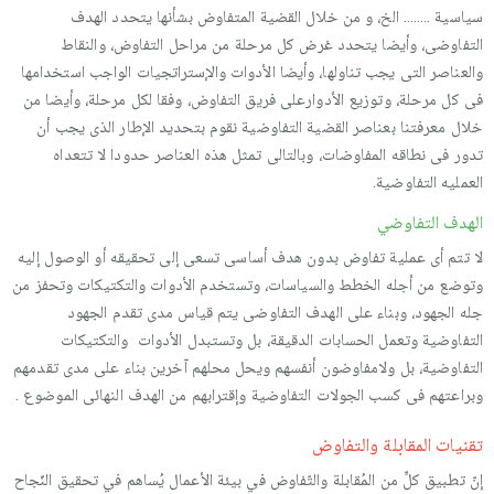
سياسية …….. الخ، و من خلال القضية المتفاوض بشأنها يتحدد الهدف
التفاوضى، وأيضا يتحدد غرض كل مرحلة من مراحل التفاوض، والنقاط
والعناصر التى يجب تناولها، وأيضا الأدوات والإستراتجيات الواجب استخدامها
فى كل مرحلة، وتوزيع الأدوارعلى فريق التفاوض، وفقا لكل مرحلة، وأيضا من
خلال معرفتنا بعناصر القضية التفاوضية نقوم بتحديد الإطار الذى يجب أن
تدور فى نطاقه المفاوضات، وبالتالى تمثل هذه العناصر حدودا لا تتعداه
العمليه التفاوضية.
الهدف التفاوضي
لا تتم أى عملية تفاوض بدون هدف أساسى تسعى إلى تحقيقه أو الوصول إليه
وتوضع من أجله الخطط والسياسات، وتستخدم الأدوات والتكتيكات وتحفز من
جله الجهود، وبناء على الهدف التفاوضى يتم قياس مدى تقدم الجهود
التفاوضية وتعمل الحسابات الدقيقة، بل وتستبدل الأدوات والتكتيكات
التفاوضية، بل ولامفاوضون أنفسهم ويحل محلهم آخرين بناء على مدى تقدمهم
وبراعتهم فى كسب الجولات التفاوضية وإقترابهم من الهدف النهائى الموضوع .
تقنيات المقابلة والتفاوض
إنّ تطبيق كلٍّ من المُقابلة والتّفاوض في بيئة الأعمال يُساهم في تحقيق النّجاح