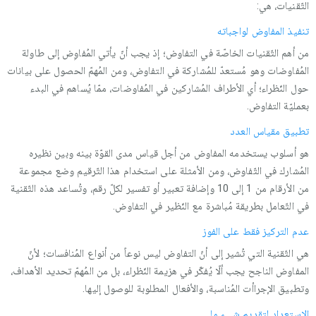
التّقنيات، هي:
تنفيذ المفاوض لواجباته
من أهم التّقنيات الخاصّة في التفاوض؛ إذ يجب أنّ يأتي المُفاوِض إلى طاولة
المُفاوضات وهو مُستعدّ للمُشاركة في التفاوض، ومن المُهمّ الحصول على بيانات
حول النّظراء؛ أي الأطراف المُشاركين في المُفاوضات، ممّا يُساهم في البدء
بعمليّة التفاوض.
تطبيق مقياس العدد
هو أسلوب يستخدمه المفاوض من أجل قياس مدى القوّة بينه وبين نظيره
المُشارك في التّفاوض، ومن الأمثلة على استخدام هذا التّرقيم وضع مجموعة
من الأرقام من 1 إلى 10 وإضافة تعبير أو تفسير لكلّ رقم، وتُساعد هذه التّقنية
في التّعامل بطريقة مُباشرة مع النّظير في التفاوض.
عدم التركيز فقط على الفوز
هي التّقنية التي تُشير إلى أنّ التفاوض ليس نوعاً من أنواع المُنافسات؛ لأنّ
المفاوض الناجح يجب ألّا يُفكّر في هزيمة النّظراء، بل من المُهمّ تحديد الأهداف،
وتطبيق الإجراأت المُناسبة، والأفعال المطلوبة للوصول إليها.
الاستعداد لتقديم شيء ما