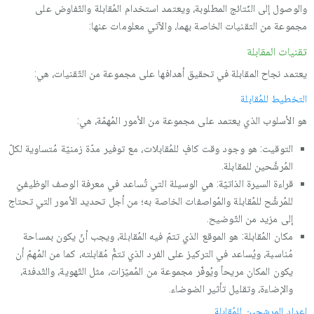
والوصول إلى النّتائج المطلوبة، ويعتمد استخدام المُقابلة والتّفاوض على
مجموعة من التقنيات الخاصة بهما، والآتي معلومات عنها:
تقنيات المقابلة
يعتمد نجاح المقابلة في تحقيق أهدافها على مجموعة من التّقنيات، هي:
التخطيط للمُقابلة
هو الأسلوب الذي يعتمد على مجموعة من الأمور المُهمّة، هي:
التوقيت: هو وجود وقت كافٍ للمُقابلات، مع توفير مدّة زمنيّة مُتساوية لكلّ
المُرشَّحين للمقابلة.
قراءة السيرة الذاتيّة: هي الوسيلة التي تُساعد في معرفة الوصف الوظيفيّ
للمُرشَّح للمُقابلة والمُواصفات الخاصة به؛ من أجل تحديد الأمور التي تحتاج
إلى مزيد من التّوضيح.
مكان المُقابلة: هو الموقع الذي تتمّ فيه المُقابلة، ويجب أنّ يكون بمساحة
مُناسبة، ويُساعد في التركيز على الفرد الذي تتمُّ مُقابلته، كما من المُهمّ أن
يكون المكان مريحاً ويُوفّر مجموعة من المُميّزات، مثل التّهوية، والتّدفئة،
والإضاءة، وتقليل تأثير الضوضاء.
إعداد المرشحين للمُقابلة