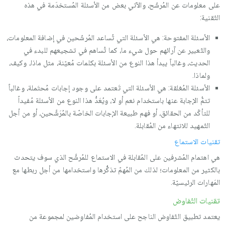
على معلومات عن المُرشّح، والآتي بعض من الأسئلة المُستخدَمة في هذه
التّقنية:
الأسئلة المفتوحة: هي الأسئلة التي تُساعد المُرشّحين في إضافة المعلومات،
والتّعبير عن آرائهم حول شيء ما، كما تُساهم في تشجيعهم للبدء في
الحديث، وغالباً يبدأ هذا النوع من الأسئلة بكلمات مُعيّنة، مثل ماذا، وكيف،
ولماذا.
الأسئلة المُغلقة: هي الأسئلة التي تَعتمد على وجود إجابات مُحتَملة، وغالباً
تتمُّ الإجابة عنها باستخدام نعم أو لا، ويُعَدُّ هذا النوع من الأسئلة مُفيداً
للتأكّد من الحقائق، أو فهم طبيعة الإجابات الخاصّة بالمُرَشَّحين، أو من أجل
التّمهيد للانتهاء من المُقابلة.
تقنيات الاستماع
هي اهتمام المُشرفين على المُقابلة في الاستماع للمُرشَّح الذي سوف يتحدث
بالكثير من المعلومات؛ لذلك من المُهمّ تذكُّرها واستخدامها من أجل ربطها مع
المَهارات الرئيسيّة.
تقنيات التّفاوض
يعتمد تطبيق التّفاوض الناجح على استخدام المُفاوِضين لمجموعة من