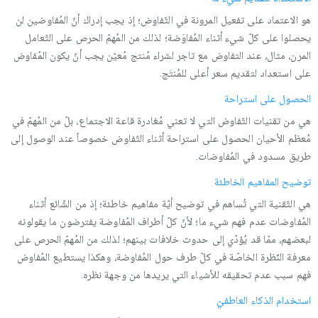
هو الاعتماد على تفعيل المرونة في التّفاوض؛ إذ يجب إدراك أنّ المُفاوضين لن
يحصلوا على كلّ شيء أثناء المُفاوَضة؛ لذلك من المُهمّ الحرص على التّعامل
المرن، مثال، عند التفاوض مع تاجر لشراء مُنتج مُعيّن يجب أنّ يكون المُفاوض
على استعداد لتقديم سعر أعلى للمُنتَج.
الحصول على استراحة
هي من تقنيات التّفاوض التي لا تعني مُغادرة قاعة الاجتماع، بلّ من المُهمّ في
مُعظم الأحيان الحصول على استراحة أثناء التّفاوض خصوصاً عند الوصول إلى
طريق مسدود في المُفاوضات.
توضيح المفاهيم الخاطئة
هي التّقنية التي تُساهم في توضيح أيّة مفاهيم خاطئة؛ إذ من الشّائع أثناء
المُفاوضات عدم فهم شيء ما؛ لأنّ كلّ أطراف المُفاوضة يفترضون ما يقولونه
لبعضهم، ممّا قد يُؤدّي إلى حدوث خلافات بينهم؛ لذلك من المُهمّ الحرص على
معرفة النّظرة الخاصّة في كلّ طرف حول المُفاوضة، وهكذا يستطيع المُفاوض
فهم سبب عدم تحقيقه للأشياء التي يريدها من وجهة نظره.
استخدام الذكاء العاطفيّ