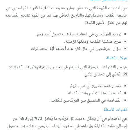
من التقنيات المُهمّة التي تتضمّن توفير معلومات كافية للأفراد المُرشّحين عن
طبيعة المُقابلة ومُتطلّباتها، والتّاريخ الخاصّ بها، كما من المُهمّ تقديم المُساعدة
لهم من خلال الأمور الآتية:
تزويد المُرشَّحين في المقابلة ببطاقات تحمل أسماءهم.
شرح هيكليّة المُقابلة ومدّتها الزمنيّة.
سؤال المرشّحين في حال كان عند أحدهم أيّة استفسارات.
هيكل المُقابلة
هو من التّقنيات الرئيسيّة التي تُساهم في تحسين نوعيّة وطبيعة المُقابلات؛
لأنّه يُؤدّي إلى تحقيق الآتي:
ضمان عدم تضييع أيّ شيء مُهمّ.
مُتابعة كيفيّة تنظيم وقت المُقابلة.
المُساهمة في التنسيق بين المُرشَّحين للمُقابلة.
تقنيات الأسئلة
هي الاهتمام في أنّ يُشكّل حديث كلّ مُرشِّح ما يُعادل 70% إلى 80% من
إجماليّ وقت المُقابلة، ويُساهم في تحقيق الهدف الرئيسيّ منها؛ وهو الحصول