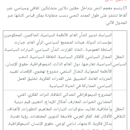
1) يتسم معجم النص بتداخل حقلين دلالين متشابكين: ثقافي وسياسي، عبر
ألفاظ تنتشر على طول الممتد النصي بنسب متفاوتة يمكن قياس كتلتها عبر
الجدول الآتي:
السياسة، تدبير الشأن العام، الأنظمة السياسية، الحاكمين، المحكومين،
مؤسسات الدولة، هيئات المجتمع السياسي، الرأي العام، خيارت
السلطة العمومية ـ اتخاذ القرارت، الشأن السياسي، التيارات السياسية،
الحقل
المجال السياسي، الأفكار السياسية، الثقافة السياسية، النخب
السياسي
السياسية، تعارضها، دول العالم الثالث، الديموقراطية، حقوق الإنسان،
الأنظمة الشمولية، النضال السلمي، مشروع نهضوي، الإقصاء، تقييد
الحريات العامة، التضييق على القدرات الفكرية، تخليق العمل
السياسي، المشاركة في الحياة السياسية.
المشروع الديموقراطي الحداثي الثقافة، التراث الفكري، الفني،
الحضاري، الخبرات، المعارف، أشكال الإبداع، التعبير، قيم دينية
الحقل
وأخلاقية، تقاليد، سلوكيات، التيارات، المفاهيم، التطورات، الأهداف،
الثقافي
الأفكار، لغة، الفكر العربي، فلاسفة التنوير، المعتقدات، رؤية نقدية،
بدائل فكرية، الاجتهاد، تنامي الوعي، حقوق الإنسان، الديموقراطية،