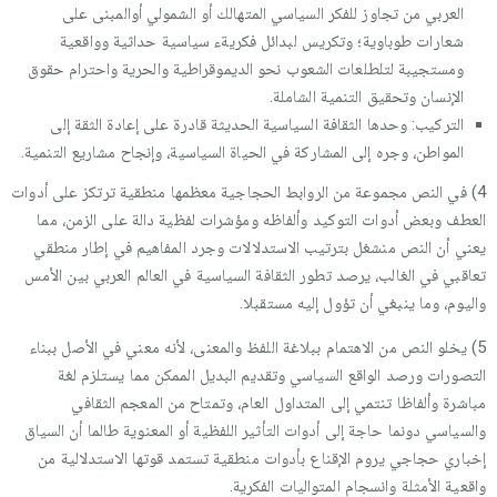
العربي من تجاوز للفكر السياسي المتهالك أو الشمولي أوالمبنى على
شعارات طوباوية؛ وتكريس لبدائل فكريةء سياسية حداثية وواقعية
ومستجيبة لتلطلعات الشعوب نحو الديموقراطية والحرية واحترام حقوق
الإنسان وتحقيق التنمية الشاملة.
التركيب: وحدها الثقافة السياسية الحديثة قادرة على إعادة الثقة إلى
المواطن، وجره إلى المشاركة في الحياة السياسية، وإنجاح مشاريع التنمية.
4) في النص مجموعة من الروابط الحجاجية معظمها منطقية ترتكز على أدوات
العطف وبعض أدوات التوكيد وألفاظه ومؤشرات لفظية دالة على الزمن، مما
يعني أن النص منشغل بترتيب الاستدلالات وجرد المفاهيم في إطار منطقي
تعاقبي في الغالب، يرصد تطور الثقافة السياسية في العالم العربي بين الأمس
واليوم، وما ينبغي أن تؤول إليه مستقبلا.
5) يخلو النص من الاهتمام ببلاغة اللفظ والمعنى، لأنه معني في الأصل ببناء
التصورات ورصد الواقع السياسي وتقديم البديل الممكن مما يستلزم لغة
مباشرة وألفاظا تنتمي إلى المتداول العام، وتمتاح من المعجم الثقافي
والسياسي دونما حاجة إلى أدوات التأثير اللفظية أو المعنوية طالما أن السياق
إخباري حجاجي يروم الإقناع بأدوات منطقية تستمد قوتها الاستدلالية من
واقعية الأمثلة وانسجام المتواليات الفكرية.