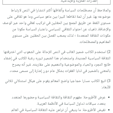
القدرات الفكرية والإبداعية.
والملاحظ أن مصطلحات السياسة وألفاظها أكثر انتشارا في النص لارتباط
موضوعه بها، غير أن ثمة تقاطعا كبيرا بين ماهو سياسي وما هو ثقافي على
مستوى اللفظ عن طريق الجمع بين الحقلين في تركيب لفظي واحد عبر الوصف
والإضافة، ناهيك عن احتواء الثقافي للسياسي باعتبار السياسة مكونا من
مكونات الثقافة المتعددة ؛ لذلك يصعب الفصل بين الحقلين على مستوى
المفاهيم والمصطلحات.
2) استخدم الكاتب ضمير الغائب في النص للإحالة على الشعوب التي اخترقتها
الثقافة السياسية الجديدة، واستخدام هذا الضمير تبرره رغبة الكاتب في إضفاء
طابع التجرد والحياد والموضوعية والتعميم على مقاربته، غير أنه يصرح
بالمعني بالضمير في ثنايا الفقرات بشكل عام دون إشارة إلى مسمى محدد.
3) اتبع الكاتب مسارا حجاجيا واضح المعالم يقوم على هيكل استدلالي ثلاثي
الأبعاد:
عرض الأطروحة: مفهوم الثقافة والثقافة السياسية وحضورها المتعدد
بتعدد سياقات تداول السياسة في الأنظمة العربية.
نقيض الأطروحة: ما ينبغي أن تراهن عليه الثقافة السياسية في العالم