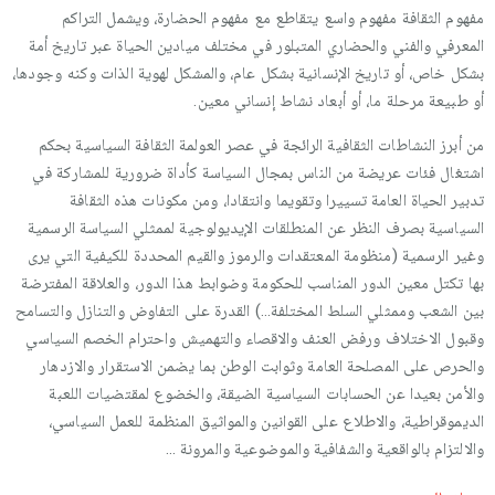
مفهوم الثقافة مفهوم واسع يتقاطع مع مفهوم الحضارة، ويشمل التراكم
المعرفي والفني والحضاري المتبلور في مختلف ميادين الحياة عبر تاريخ أمة
بشكل خاص، أو تاريخ الإنسانية بشكل عام، والمشكل لهوية الذات وكنه وجودها،
أو طبيعة مرحلة ما، أو أبعاد نشاط إنساني معين.
من أبرز النشاطات الثقافية الرائجة في عصر العولمة الثقافة السياسية بحكم
اشتغال فئات عريضة من الناس بمجال السياسة كأداة ضرورية للمشاركة في
تدبير الحياة العامة تسييرا وتقويما وانتقادا، ومن مكونات هذه الثقافة
السياسية بصرف النظر عن المنطلقات الإيديولوجية لممثلي السياسة الرسمية
وغير الرسمية (منظومة المعتقدات والرموز والقيم المحددة للكيفية التي يرى
بها تكتل معين الدور المناسب للحكومة وضوابط هذا الدور، والعلاقة المفترضة
بين الشعب وممثلي السلط المختلفة…) القدرة على التفاوض والتنازل والتسامح
وقبول الاختلاف ورفض العنف والاقصاء والتهميش واحترام الخصم السياسي
والحرص على المصلحة العامة وثوابت الوطن بما يضمن الاستقرار والازدهار
والأمن بعيدا عن الحسابات السياسية الضيقة، والخضوع لمقتضيات اللعبة
الديموقراطية، والاطلاع على القوانين والمواثيق المنظمة للعمل السياسي،
والالتزام بالواقعية والشفافية والموضوعية والمرونة …