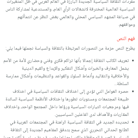
مفردات الثقافة السياسية الجديدة البارزة في العالم العربي في ظل المتغيرات
السياسية العالمية المخترقة لانشغالات الرأي العام، والمستدعية لمشاركة الناس
في صياغة المشهد السياسي المحلي والعالمي بغض النظر عن انتماأتهم
ومواقفهم.
فهم النص
يطرح النص حزمة من التصورات المرتبطة بالثقافة والسياسة نجملها فيما يلي:
تعريف الكاتب الثقافة إجمالا بأنها تراكم فكري وفني وحضاري لأمة من الأمم
يشمل المعارف والخبرات وأشكال التفكير والإبداع والقيم الدينية
والأخلاقية والتقاليد وأنماط السلوك والقواعد والتنظيمات وأشكال ممارسة
السلطة…
حصره العوامل التي تؤدي إلى اختلاف الثقافات السياسية في اختلاف
طبيعة المجتمعات ومستويات تطورها واختلاف الأنظمة السياسية السائدة
فيها ومرجعيات التيارات السياسية ورؤاها داخل المجتمع الواحد، واختلاف
المقاربات والأهداف لدى الفاعلين السياسيين.
تحديده الجديد في الثقافة السياسية الراهنة في المجتمعات العربية في
الطابع الحداثي التحرري الذي سمح بتدفق المفاهيم الجديدة إلى الثقافة
السياسية العربية المحافظة واكتساحها لها مؤسسة بيئة سياسية أكثر تحررا