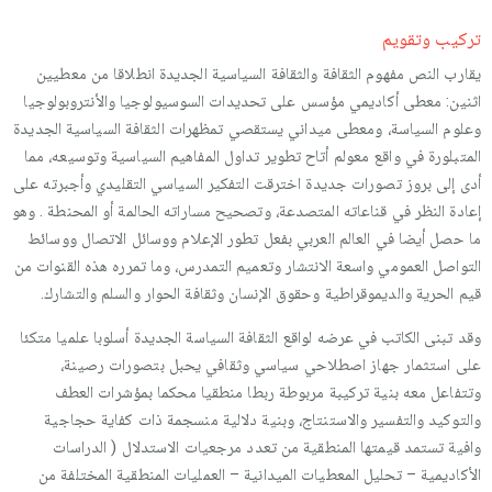
تركيب وتقويم
يقارب النص مفهوم الثقافة والثقافة السياسية الجديدة انطلاقا من معطيين
اثنين: معطى أكاديمي مؤسس على تحديدات السوسيولوجيا والأنتروبولوجيا
وعلوم السياسة، ومعطى ميداني يستقصي تمظهرات الثقافة السياسية الجديدة
المتبلورة في واقع معولم أتاح تطوير تداول المفاهيم السياسية وتوسيعه، مما
أدى إلى بروز تصورات جديدة اخترقت التفكير السياسي التقليدي وأجبرته على
إعادة النظر في قناعاته المتصدعة، وتصحيح مساراته الحالمة أو المحنطة . وهو
ما حصل أيضا في العالم العربي بفعل تطور الإعلام ووسائل الاتصال ووسائط
التواصل العمومي واسعة الانتشار وتعميم التمدرس، وما تمرره هذه القنوات من
قيم الحرية والديموقراطية وحقوق الإنسان وثقافة الحوار والسلم والتشارك.
وقد تبنى الكاتب في عرضه لواقع الثقافة السياسة الجديدة أسلوبا علميا متكئا
على استثمار جهاز اصطلاحي سياسي وثقافي يحبل بتصورات رصينة،
وتتفاعل معه بنية تركيبة مربوطة ربطا منطقيا محكما بمؤشرات العطف
والتوكيد والتفسير والاستنتاج، وبنية دلالية منسجمة ذات كفاية حجاجية
وافية تستمد قيمتها المنطقية من تعدد مرجعيات الاستدلال ( الدراسات
الأكاديمية – تحليل المعطيات الميدانية – العمليات المنطقية المختلفة من