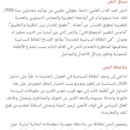
سياق النص
النص لعبد القادر العلمي، ناشط حقوقي مغربي من مواليد شفشاون سنة 1950،
تقلد عدة مسؤوليات في الجامعة المغربية والمجلس الدستوري والعصبة
المغربية لحقوق الإنسان. من أعماله : ”حقوق الإنسان بين النظرية والتطبيق”،
”هاجس التغيير الديموقراطي”. والنص الذي بين أيدينا من كتيب صغير له
بعنوان : ”في الثقافة السياسية الجديدة” يعالج اكتساح الثقافة السياسية
بمفاهيمها المتطورة لاهتمام الناس في العالم الثالث بسبب تصدع الأنظمة
الشمولية وتطور وسائل الاتصال والتواصل.
ملاحظة النص
الداعي إلى وصف الثقافة السياسية في العنوان بالجديدة ما طرأ على تداول
الأفكار السياسية من تطور وتوسع بسب انحسار الحظر المفروض على هذا
التداول في أنظمة كانت إلى عهد قريب تعتبر الكثير من ملفوظات السياسة
طابوها ونشاطا مشبوها يكتنفه الكثير من الخوف والمخاطرة، وتختزل وظائف
الفعل السياسي في الولاء الأعمى لرموز الدولة وممثلي السلطة المعدودين فوق
النقد والمعارضة.
يتمحور النص انطلاقا من ملاحظة عمودية لتمفصلاته الدلالية البارزة حول