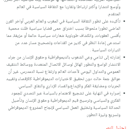
وأوسع انتشارا وأكثر ارتباطا وتقاربا مع الثقافة السياسية في العالم
المتقدم.
تأكيده على تطور الثقافة السياسية في المغرب والعالم العربي أواخر القرن
الماضي تطورا ملحوظا بسبب اختراق حمى قضايا سياسية ظلت محمية
بأقسى العقوبات، وانكشاف طوباوية شعارات سياسية حالمة أو مزيفة، مما
استدعى إعادة النظر في كثير من القناعات وتصحيح مسار عدد من
التيارات السياسية .
إشارته إلى تنامي وعي الشعوب بالديموقراطية وحقوق الإنسان من جراء
الانتشار الواسع والتطور الهائل لوسائل الاتصال المتعددة ووسائط التثقيف
العمومي والتداول اليومي لأحداث العالم وارتفاع نسبة التمدرس، غير أن
عوائق جمة حالت دون تحقيق الاختيارات الديموقراطية كالإقصاء وتقييد
الحريات ومضايقة الفكر والإبداع،والفساد الإداري والنفاق السياسي.
إصراره في النهاية على تشجيع الاهتمام بالسياسة عبر التصدي للجمود
الفكري والسياسي وترسيخ قيم الديموقراطية وحقوق الإنسان وتأصيل
الحداثة السياسية وتخليق العمل السياسي لإنجاح المشروع الديموقراطي
وتسريع وتيرة التطور.
تحليل النص