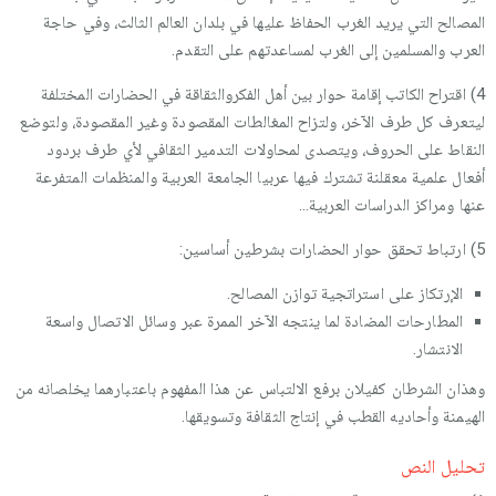
المصالح التي يريد الغرب الحفاظ عليها في بلدان العالم الثالث، وفي حاجة
العرب والمسلمين إلى الغرب لمساعدتهم على التقدم.
4) اقتراح الكاتب إقامة حوار بين أهل الفكروالثقاقة في الحضارات المختلفة
ليتعرف كل طرف الآخر، ولتزاح المغالطات المقصودة وغير المقصودة، ولتوضع
النقاط على الحروف، ويتصدى لمحاولات التدمير الثقافي لأي طرف بردود
أفعال علمية معقلنة تشترك فيها عربيا الجامعة العربية والمنظمات المتفرعة
عنها ومراكز الدراسات العربية…
5) ارتباط تحقق حوار الحضارات بشرطين أساسين:
الإرتكاز على استراتجية توازن المصالح.
المطارحات المضادة لما ينتجه الآخر الممرة عبر وسائل الاتصال واسعة
الانتشار.
وهذان الشرطان كفيلان برفع الالتباس عن هذا المفهوم باعتبارهما يخلصانه من
الهيمنة وأحاديه القطب في إنتاج الثقافة وتسويقها.
تحليل النص