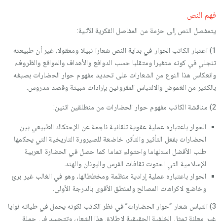
فهم النص
يتمفصل النص إلى حزمة من المفاصل الفكرية الآتية:
1) اعتبار الكاتب الحوار في بداية النص شعارا نبيلا ومعقولا، غير أن طبيعته
تنجلي في كونه متغيرا ومتقلبا حسب الدوافع والأهداف والمواقع والظروف،
وانعكاس هذا النوع من الشعارات على تحديد مفهوم حوار الحضارات بصبغه
بالكثير من الغموض والالتباس المقرونين بإرادات مبيتة وقصد مدروس.
2) مناقشة الكاتب مفهوم حوار الحضارات من منطلقين اثنين:
الحوار باعتباره عملية عفوية تلقائية ناجمة عن الإحتكاك الطبيعي بين
الحضارات بفعل التأثير والتأثر، خاضعة للصيرورة التاريخية التي يحكمها
طلب الأفضل استلهاما واحتواء، تماما كما حصل في الحضارة العربية
الإسلامية التي احتوت ثقافات الفرس واليونان والهند.
الحوار باعتباره عملية إرادية منظمة ومخططالها، وهو في الغالب غير برئ
وخاضع لاكراهات المصالح ولمنطق الأقوى بالدرجة الأولى.
3) التباس شعار “حوار الحضارات” في نظر الكاتب لكونه يحمل في طياته نوايا
غير معلنة تمثل الخلفية الحقيقية لإطلاق هذا الشعار، وتتجسد في جملة