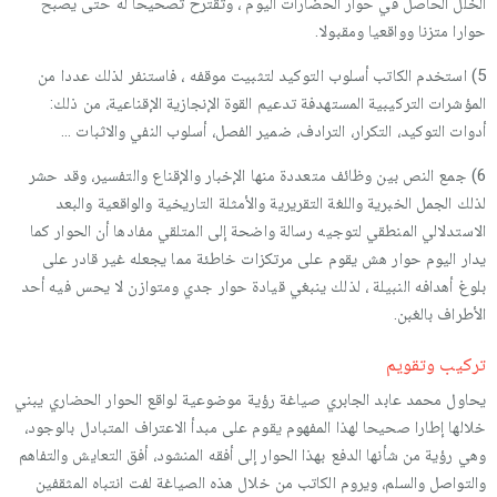
الخلل الحاصل في حوار الحضارات اليوم ، وتقترح تصحيحا له حتى يصبح
حوارا متزنا وواقعيا ومقبولا.
5) استخدم الكاتب أسلوب التوكيد لتثبيت موقفه ، فاستنفر لذلك عددا من
المؤشرات التركيبية المستهدفة تدعيم القوة الإنجازية الإقناعية، من ذلك:
أدوات التوكيد، التكرار، الترادف، ضمير الفصل، أسلوب النفي والاثبات …
6) جمع النص بين وظائف متعددة منها الإخبار والإقناع والتفسير، وقد حشر
لذلك الجمل الخبرية واللغة التقريرية والأمثلة التاريخية والواقعية والبعد
الاستدلالي المنطقي لتوجيه رسالة واضحة إلى المتلقي مفادها أن الحوار كما
يدار اليوم حوار هش يقوم على مرتكزات خاطئة مما يجعله غير قادر على
بلوغ أهدافه النبيلة ، لذلك ينبغي قيادة حوار جدي ومتوازن لا يحس فيه أحد
الأطراف بالغبن.
تركيب وتقويم
يحاول محمد عابد الجابري صياغة رؤية موضوعية لواقع الحوار الحضاري يبني
خلالها إطارا صحيحا لهذا المفهوم يقوم على مبدأ الاعتراف المتبادل بالوجود،
وهي رؤية من شأنها الدفع بهذا الحوار إلى أفقه المنشود، أفق التعايش والتفاهم
والتواصل والسلم، ويروم الكاتب من خلال هذه الصياغة لفت انتباه المثقفين