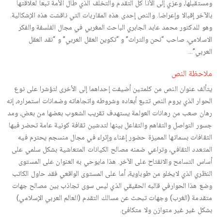
ومستقبلها، وعزي إلى الأنا كل التقدم والتخلف الذي طال الأمة تبعا لعلاقتها
بالآخر إقبالا وإعراضا. والنص إحدى هذه المقاربات التي ناقشت هذه الإشكالية.
وهو للدكتور محمد عابد الجابري الباحث المغربي في مجال الفلسفة والفكر
الاسلامي، صاحب “نحن والتراث” و “تكوين العقل العربي” و “نقد العقل
العربي”…
ملاحظة النص
يتألف عنوان النص من كلمتين أضيفت إحداهما إلى الأخرى لتؤشرا على نوع
الحوار الذي يروم النص تتبع أبعاده وشروطه واتجاهاته وضمانات استمراره، إنه
رهان صعب من رهانات العولمة يستهدف تقريب الشعوب بعضها من بعض، ومد
جسور التواصل والتفاهم والتفاعل بينها لتدشين ثقافة كونية عامة تحضر فيها
الثقافات بسماتها المميزة حضور إغناء وإثراء في مجال منسجم يحترم فيه
المتعدد الثقافي، وتراعي ضمنه مصالح الكيانات المتعاشية بشكل سلمي على
أساس التسامح والانفتاح على الآخر. هذا مايوحي به العنوان على المستوى
النظري الذي لايخلو من طوباوية، أما على المستوى الواقعي فقد حاول الكاتب
وضع هذا الحوارفي قالبه الحقيقي الذي ليس سوى تجاذب بين مصالح جهات
متقدمة (الغرب) وجهات تبحث عن مسالك التقدم (العالم العربي الإسلامي)
بشكل غير غير متوازن ولا متكافئ.