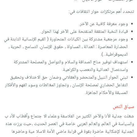
تتحدد أهم مرتكزات حوار الثقافات في:
وجود معرفة كافية عن الآخر.
قيادة النخبة المثقفة المنفتحة على الآخر لهذا الحوار.
وجود مرجعية مشتركة بين الكيانات المتحاورة ( القيم الإنسانية الثابتة في
الحضارة المعاصرة : العدالة ، المساواة ، حقوق الإنسان، التسامح ، الحرية ،
الديموقراطية…).
استهداف توفير مناخ الصداقة والسلام والتواصل والمصلحة المشتركة
واستئصال العدائية والتعصب والكراهية.
تبني الحوار النبيل والمتحضر والعقلاني وضمان حق الاختلاف وتحقيق
التفاعل الحضاري لمصلحة الإنسان ، وتجاوز المغالطات وسوء الفهم والأفكار
المسبقة والأحكام الجاهزة.
سياق النص
شغلت جدلية الأنا والآخر الكثير من الفلاسفة وعلماء الا جتماع وأقطاب الأد ب
والسياسة في العالم، والعالم العربي خاصة في العصر الحديث ،حيت برزت هذه
الجدلية كإشكالية حاضرة بقوة في قراءة ماضي الأمة الاسلا مية وحاضرها