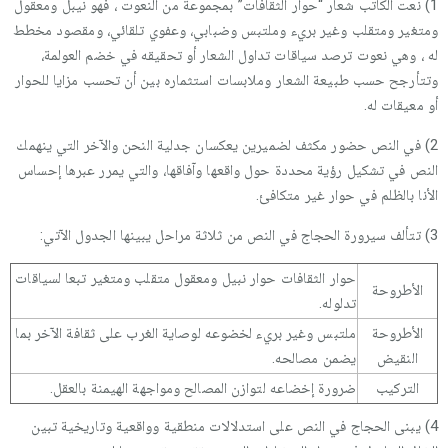
1) نعت الكاتب شعار “حوار الثقافات” بمجموعة من النعوت ، فهو نيبل ومعقول
ومتغير ومتقلب وغير بريء وملتبس وضبابي، وعفوي تلقائي، ومقصود مخطط
له ، وهي نعوت ترصد سياقات تداول الشعار أو تحقيقه في خضم العولمة،
وتتأرجح حسب طبيعة الشعار وملابسات استثماره بين أن تحسب مزايا للحوار
أو معيقات له.
2) في النص حضور مكثف لضميرين يعكسان جدلية النحن والآخر التي ينهمك
النص في تشكيل رؤية محددة حول واقعها وآفاقها، والتي يمرر عبرها إحساس
الأنا بالظلم في حوار غير متكافئ.
3) تتألف سيرورة الحجاج في النص من ثلاثة مراحل يبينها الجدول الآتي:
حوار الثقافات حوار نبيل ومعقول متقلب ومتغير تبعا لسياقات
الأطروحة
تدلوله.
الأطروحة
ملتبس وغير بريء لخضوعه لوصاية الغرب على ثقافة الآخر بما
النقيض
يضمن مصالحه.
التركيب
ضرورة إخضاعه لتوازن المصالح ومواجهة الهيمنة بالعقل.
4) يبنى الحجاج في النص على استدلالات منطقية وواقعية وتاريخية تبين