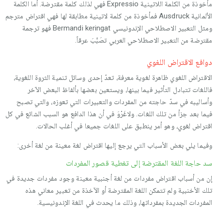
مأخوذة من الكلمة اللاتينية Expressio فهي لذلك كلمة مقترضة. أما الكلمة
الألمانية Ausdruck فمأخوذة من كلمة لاتينية مطابقة لها فهي اقتراض مترجم
ومثل التعبير الاصطلاحي الإندونيسي Bermandi keringat فهو ترجمة
مقترضة من التعبير الاصطلاحي العربي تصَبَّبَ عرقاً.
دوافع الاقتراض اللغوي
الاقتراض اللغوي ظاهرة لغوية معرفة، تعدّ إحدى وسائل تنمية الثروة اللغوية،
فاللغات تتبادل التأثير فيما بينها، ويستعين بعضها بألفاظ البعض الآخر
وأساليبه في سدّ حاجته من المفردات والتعبيرات التي تعوزه، والتي تصبح
فيما بعد جزأ من تلك اللغات. ولاغَرْوَ في أن هذا الدافع هو السبب الشائع في كل
اقتراض لغوي، وهو أمر ينطبق على اللغات جميعا في أغلب الحالات.
وفيما يلي بعض الأسباب التي يرجع إليها اقتراض لغة معينة من لغة أخرى:
سد حاجة اللغة المقترضة إلى تغطية قصور المفردات
إن من أسباب اقتراض مفردات من لغة أجنبية معينة وجود مفردات جديدة في
تلك الأخنبية ولم تتمكن اللغة المقترضة أو الآخذة من تعبير معاني هذه
المفردات الجديدة بمفرداتها، وذلك ما يحدث في اللغة الإندونيسية.