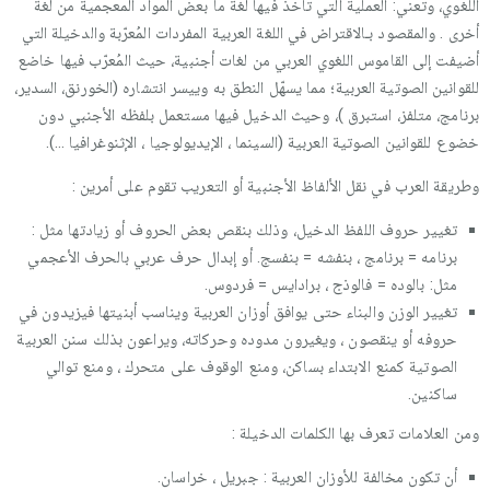
اللغوي، وتعني: العملية التي تأخذ فيها لغة ما بعض المواد المعجمية من لغة
أخرى . والمقصود بـالاقتراض في اللغة العربية المفردات المُعرّبة والدخيلة التي
أضيفت إلى القاموس اللغوي العربي من لغات أجنبية، حيث المُعرّب فيها خاضع
للقوانين الصوتية العربية؛ مما يسهّل النطق به وييسر انتشاره (الخورنق، السدير،
برنامج، متلفز، استبرق )، وحيث الدخيل فيها مستعمل بلفظه الأجنبي دون
خضوع للقوانين الصوتية العربية (السينما ، الإيديولوجيا ، الإثنوغرافيا …).
وطريقة العرب في نقل الألفاظ الأجنبية أو التعريب تقوم على أمرين :
تغيير حروف اللفظ الدخيل، وذلك بنقص بعض الحروف أو زيادتها مثل :
برنامه = برنامج ، بنفشه = بنفسج. أو إبدال حرف عربي بالحرف الأعجمي
مثل: بالوده = فالوذج ، برادايس = فردوس.
تغيير الوزن والبناء حتى يوافق أوزان العربية ويناسب أبنيتها فيزيدون في
حروفه أو ينقصون ، ويغيرون مدوده وحركاته، ويراعون بذلك سنن العربية
الصوتية كمنع الابتداء بساكن، ومنع الوقوف على متحرك ، ومنع توالي
ساكنين.
ومن العلامات تعرف بها الكلمات الدخيلة :
أن تكون مخالفة للأوزان العربية : جبريل ، خراسان.