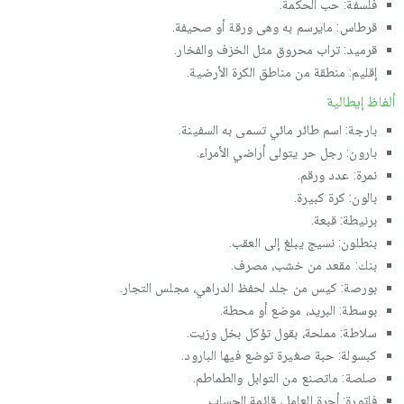
فلسفة: حب الحكمة.
قرطاس: مايرسم به وهى ورقة أو صحيفة.
قرميد: تراب محروق مثل الخزف والفخار.
إقليم: منطقة من مناطق الكرة الأرضية.
ألفاظ إيطالية
بارجة: اسم طائر مائي تسمى به السفينة.
بارون: رجل حر يتولى أراضي الأمراء.
نمرة: عدد ورقم.
بالون: كرة كبيرة.
برنيطة: قبعة.
بنطلون: نسيج يبلغ إلى العقب.
بنك: مقعد من خشب، مصرف.
بورصة: كيس من جلد لحفظ الدراهي، مجلس التجار.
بوسطة: البريد، موضع أو محطة.
سلاطة: مملحة، بقول تؤكل بخل وزيت.
كبسولة: حبة صغيرة توضع فيها البارود.
صلصة: ماتصنع من التوابل والطماطم.
فاتورة: أجرة العامل، قائمة الحساب.