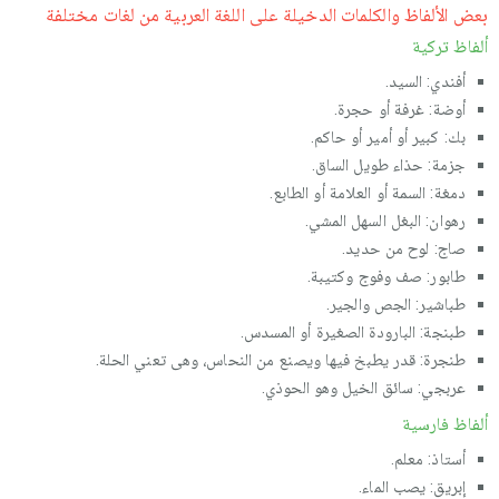
بعض الألفاظ والكلمات الدخيلة على اللغة العربية من لغات مختلفة
ألفاظ تركية
أفندي: السيد.
أوضة: غرفة أو حجرة.
بك: كبير أو أمير أو حاكم.
جزمة: حذاء طويل الساق.
دمغة: السمة أو العلامة أو الطابع.
رهوان: البغل السهل المشي.
صاج: لوح من حديد.
طابور: صف وفوج وكتيبة.
طباشير: الجص والجير.
طبنجة: البارودة الصغيرة أو المسدس.
طنجرة: قدر يطبخ فيها ويصنع من النحاس، وهى تعني الحلة.
عربجي: سائق الخيل وهو الحوذي.
ألفاظ فارسية
أستاذ: معلم.
إبريق: يصب الماء.