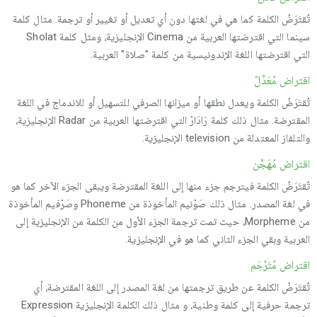
تُقتَرَضُ الكلمة كما هي في لغتها دون أي تعديل أو تغيير أو ترجمة. مثال كلمة
سينما التي اقترضتها العربية من Cinema الإنجليزية، ومثل كلمة Sholat
التي اقترضتها اللغة الإندونيسية من كلمة "صلاة" العربية.
اقتراض مُعَدِّلٌ
تُقتَرَضُ الكلمة ويعدل نطقها أو ميزانها الصرفي للتسهيل أو للاندماج في اللغة
المقترضة. مثال ذلك كلمة رَادَارْ التي اقترضتها العربية من Radar الإنجليزية،
والتلفاز المعتدلة من television الإنجليزية.
اقتراض مُهَجَّن
تُقتَرَضُ الكلمة فيترجم جزء منها إلى اللغة المقترضة ويبقى الجزء الآخر كما هو
في لغة المصدر. مثال ذلك صَوْنيم المأخوذة من Phoneme وصَرْفيم المأخوذة
من Morpheme، حيث تمت ترجمة الجزء الأول من الكلمة من الإنجليزية إلى
العربية وبقي الجزء الثاني كما هو في الإنجليزية.
اقتراض مُتَرْجَم
تُقتَرَضُ الكلمة عن طريق ترجمتها من لغة المصدر إلى اللغة المقترضة، أي
ترجمة حرفية إلى كلمة وطنية، و مثال ذلك الكلمة الإنجليزية Expression