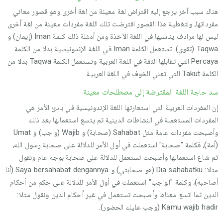
هناك سبب آخر يرجع إليه اقتراض لغة معينة من لغة أخرى وهو قصور معاني
مفرداتها، ولتغطية هذا القصور اقترضت تلك اللغة مفردات معينة من لغة أخرى
ليس لها مرادف يناسبها في اللغة الآخذة ومن أمثلة ذلك كلمة Iman (إيمان) و
Taqwa (تقوي). تستعمل الكلمة Iman في اللغة الإندونيسية بدلا من الكلمة
Percaya التي تقابلها الثقة في اللغة العربية وتستعمل الكلمة Taqwa بدلا من
الكلمة Takut التي تعني الخوف في اللغة العربية.
سد حاجة اللغة المقترضة إلى مصطلحات معينة
إن المفردات العربية التي استعارتها اللغة الإندونيسية في بادئ الأمر هي
المفردات المستعملة في النشاطات الدينية ثم يتسع استعمالها بعد ذلك
وأصبحت مفردات عامة مثل Sahabat (صحابة) و Wajib (واجب) و Umat
(أمة)، فكلمة "صحابة" استعملت في أول الأمر للدلالة على صحابة رسول الله،
ثم شاع استعمالها وأصبحت تستعمل للدلالة على صحابة بوجه عام ونقول
مثلا: Dia sahabatku (هو صحابتي) و Saya bersahabat dengannya (أنا
أصاحبه)، وكلمة "الواجب" استعملت في أول الأمر للدلالة على حكم من أحكام
الدين ثما اتسع معناها وأصبحت تستعمل في غير أحكام الدين ونقول مثلا:
Kamu wajib hadir (وجب عليك الحضور).