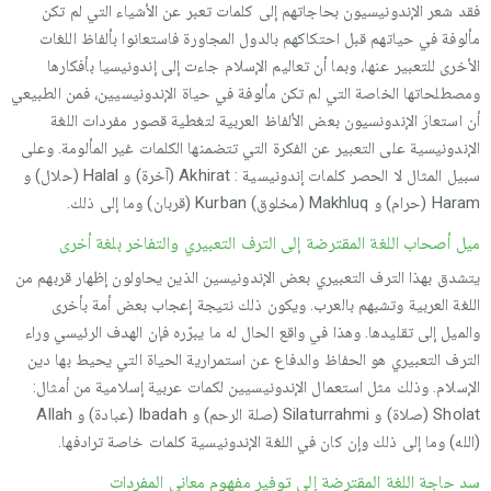
فقد شعر الإندونيسيون بحاجاتهم إلى كلمات تعبر عن الأشياء التي لم تكن
مألوفة في حياتهم قبل احتكاكهم بالدول المجاورة فاستعانوا بألفاظ اللغات
الأخرى للتعبير عنها، وبما أن تعاليم الإسلام جاءت إلى إندونيسيا بأفكارها
ومصطلحاتها الخاصة التي لم تكن مألوفة في حياة الإندونيسيين، فمن الطبيعي
أن استعارَ الإندونسيون بعض الألفاظ العربية لتغطية قصور مفردات اللغة
الإندونيسية على التعبير عن الفكرة التي تتضمنها الكلمات غير المألومة. وعلى
سبيل المثال لا الحصر كلمات إندونيسية : Akhirat (آخرة) و Halal (حلال) و
Haram (حرام) و Makhluq (مخلوق) Kurban (قربان) وما إلى ذلك.
ميل أصحاب اللغة المقترضة إلى الترف التعبيري والتفاخر بلغة أخرى
يتشدق بهذا الترف التعبيري بعض الإندونيسين الذين يحاولون إظهار قربهم من
اللغة العربية وتشبهم بالعرب. ويكون ذلك نتيجة إعجاب بعض أمة بأخرى
والميل إلى تقليدها. وهذا في واقع الحال له ما يبرّره فإن الهدف الرئيسي وراء
الترف التعبيري هو الحفاظ والدفاع عن استمرارية الحياة التي يحيط بها دين
الإسلام. وذلك مثل استعمال الإندونيسيين لكمات عربية إسلامية من أمثال:
Sholat (صلاة) و Silaturrahmi (صلة الرحم) و Ibadah (عبادة) و Allah
(الله) وما إلى ذلك وإن كان في اللغة الإندونيسية كلمات خاصة ترادفها.
سد حاجة اللغة المقترضة إلى توفير مفهوم معاني المفردات