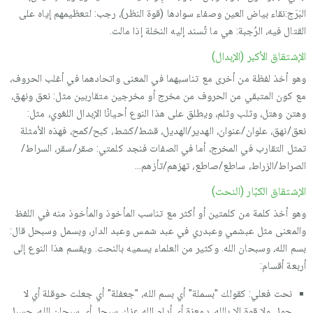
البَرَج:نقاء بياض العين وصفاء سوادها (قوة النظر)، رجب: لتعظيمهم إياه على
القتال فيه، الرُجبة: هي ما تُسند إليه النخلة إذا مالت.
الإشتقاق الأكبر (الإبدال)
وهو أخذ لفظة من أخرى مع تناسبهما في المعنى واتحادهما في أغلب الحروف،
مع كون المتبقي من الحروف من مخرج أو مخرجين متقاربين مثل: نعق ونهق،
وهتن وهتل، وثلب وثلم، ويطلق على هذا النوع أحيانًا الإبدال اللغوي، مثل:
نعق/نهق، علوان/عنوان، الهدير/الهديل، قشط/كشط، كبح/كمح، فهذه الأمثلة
تمثل التقارب في المخرج، أما في الصفات فنجد كلمتي: صقر/سقر، السراط/
الصراط/الزراط، ساطع/صاطع، تهزهم/تأزهم...
الإشتقاق الكبّار (النحت)
وهو أخذ كلمة من كلمتين أو أكثر مع تناسب المأخوذ والمأخوذ منه في اللفظ
والمعنى مثل عبشمي وعبدري في عبد شمس وعبد الدار، وبسمل وسبحل قال:
بسم الله، وسبحان الله. وكثير من العلماء يسميه بالنحت. ويقسم هذا النوع إلى
أربعة أقسام:
نحت فعلي: كقولك "بسملة" أي بسم الله، "جعفلة" أي جعلت حوقلة أي لا
حول ولا قوة إلا بالله، دمعزة أي أدام الله عزك، سبحل أي سبحان الله، حسبل