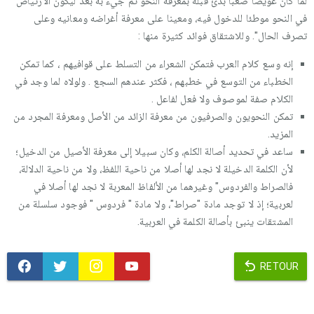
لما كان عويصا صعبا بدئ قبله بمعرفة النحو ثم جيء به بعد ليكون الارتياض
في النحو موطئا للدخول فيه، ومعينا على معرفة أغراضه ومعانيه وعلى
تصرف الحال". وللاشتقاق فوائد كثيرة منها :
إنه وسع كلام العرب فتمكن الشعراء من التسلط على قوافيهم ، كما تمكن
الخطباء من التوسع في خطبهم ، فكثر عندهم السجع . ولولاه لما وجد في
الكلام صفة لموصوف ولا فعل لفاعل .
تمكن النحويون والصرفيون من معرفة الزائد من الأصل ومعرفة المجرد من
المزيد.
ساعد في تحديد أصالة الكلم، وكان سبيلا إلى معرفة الأصيل من الدخيل؛
لأن الكلمة الدخيلة لا نجد لها أصلا من ناحية اللفظ، ولا من ناحية الدلالة،
فالصراط والفردوس" وغيرهما من الألفاظ المعربة لا نجد لها أصلا في
لعربية؛ إذ لا توجد مادة "صراط"، ولا مادة " فردوس " فوجود سلسلة من
المشتقات ينبئ بأصالة الكلمة في العربية.
RETOUR