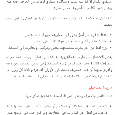
اشتقاق الكلام الأخذ فيه يمينا وشمالا، واشتقاق الحرف من الحرف أخذه منه.
ويقال شقق الكلام إذا أخرجه أحسن مخرج.
الاشتقاق اصطلاحا له تعاريف متعددة لا تبتعد كثيرا عن المعنى اللغوي ونورد
بعضها :
اقتطاع فرع من أصل يدور في تصاريفه حروف ذلك الأصل.
أخذ كلمة من أخرى بتغيير ما، مع التناسب في المعنى.
نزع لفظ من آخر بشرط مناسبتهما معنى وتركيبا، ومغايرته في الصيغة.
يعتبر الاشتقاق من علوم اللغة العربية مع الإعمال العقلي ، ويمكن عده جزأ من
علم (فقه اللغة)، وفيه اشتراك مع (علم التصريف) في بعض المباحث من وجه،
والفرق بينهما أن علم التصريف يبحث في الأوزان الظاهرة ودلالة كل وزن، أما
الاشتقاق فيبحث في الدلالة الباطنة وارتباط المعاني في المادة الواحدة.
شروط الاشتقاق
علماء النحو والصرف وضعوا شروطا لصحة الاشتقاق نذكر منها:
لابد في المشتق اسما كان أو فعلا من أن يكون له أصل ، فإن المشتق فرع
مأخوذ من لفظ آخر، كما رأينا في التعاريف ولو كان أصلا في الوضع غير