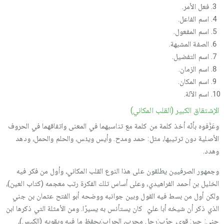
فعل الأمر.
اسم الفاعل.
اسم المفعول.
الصفة المشبهة.
اسم التفضيل.
اسم الزمان.
اسم المكان.
اسم الآلة.
الإشتقاق الكبير (القلب المكاني)
وعَرَّفوه بأنّه أخذ كلمة من كلمة مع تناسبهما في المعنى واتفاقهما في الحروف
الأصلية دون ترتيبها، مثل: حمد ومدح. وأيس ويئس، والحلم والحمل، ودهد
وهدد.
وجمهور الصرفيين يطلقون على هذا النوع القلب المكاني، وأول من فكر فيه
الخليل بن أحمد الفراهيدي، وعلى أساس تلك الفكرة رتب معجمه (كتاب العين)،
ولكن أول من بسط فيه القول وبين جوانبه ووضحه أبو الفتح عثمان بن جني
الذي ذكر أن شيخه أبا عليّ كان يستأنس به يسيرًا. ومن الأمثلة التي ذكرها ابن
جني: جبر: قوى، جرّب:رجل مجرب، الجِراب:يحفظ ما فيه ويقويه (الكيس)،