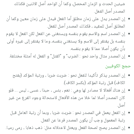
شيئين الحدث و الزمان المحصل، وكما أن الواحد أصل الاثنين فكذلك
المصدر أصل الفعل.
إن المصدر يدل على زمان مطلق أما الفعل فيدل على زمان معين وكما أن
المطلق أصل للمقيد ، فكذلك المصدر أصل للفعل.
إن المصدر اسم والاسم يقوم بنفسه ويستغنى عن الفعل لكن الفعل لا يقوم
بنفسه بل يفتقر إلى الاسم ولا يستغني بنفسه، وما لا يفتقر إلى غيره أولى
بأن يكون أصلا مما لا يقوم بنفسه.
إن المصدر مثال واحد نحو : الضرب" و "القتل" و الفعل له أمثلة مختلفة.
حجج الكوفيين
إن المصدر يذكر تأكيدا للفعل نحو : ضربت ضربا ، ورتبة المؤكد (بفتح
الكاف) قبل رتبة المؤكد (بكسر الكاف).
إن هناك أفعالا لا مصادر لها وهي : نعم ، بئس ، حبذا ، عسى ، ليس ... فلو
كان المصدر أصلا لما خلا من هذه الأفعال لاستحالة وجود الفرع من غير
أصل.
إن الفعل يعمل في المصدر نحو : ضربت ضربا ، وبما أن رتبة العامل قبل
رتبة المعمول وجب أن يكون المصدر فرعا عن الفعل.
إن المصدر يصح لصحة الفعل ويعتل لاعتلاله مثل: ذهب ذهابا ، رمى رميا.