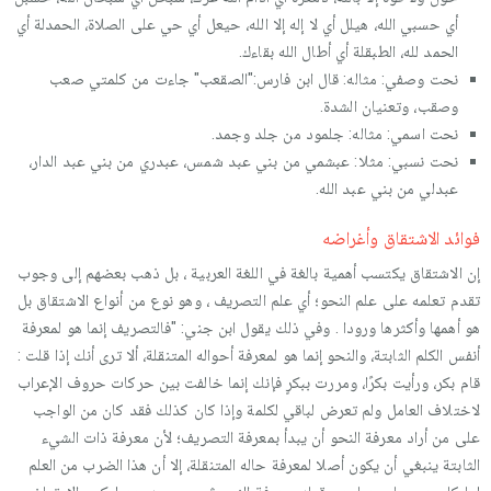
أي حسبي الله، هيلل أي لا إله إلا الله، حيعل أي حي على الصلاة، الحمدلة أي
الحمد لله، الطبقلة أي أطال الله بقاءك.
نحت وصفي: مثاله: قال ابن فارس:"الصقعب" جاءت من كلمتي صعب
وصقب، وتعنيان الشدة.
نحت اسمي: مثاله: جلمود من جلد وجمد.
نحت نسبي: مثلا: عبشمي من بني عبد شمس، عبدري من بني عبد الدار،
عبدلي من بني عبد الله.
فوائد الاشتقاق وأغراضه
إن الاشتقاق يكتسب أهمية بالغة في اللغة العربية ، بل ذهب بعضهم إلى وجوب
تقدم تعلمه على علم النحو؛ أي علم التصريف ، وهو نوع من أنواع الاشتقاق بل
هو أهمها وأكثرها ورودا . وفي ذلك يقول ابن جني: "فالتصريف إنما هو لمعرفة
أنفس الكلم الثابتة، والنحو إنما هو لمعرفة أحواله المتنقلة، ألا ترى أنك إذا قلت :
قام بكر، ورأيت بكرًا، ومررت ببكرٍ فإنك إنما خالفت بين حركات حروف الإعراب
لاختلاف العامل ولم تعرض لباقي لكلمة وإذا كان كذلك فقد كان من الواجب
على من أراد معرفة النحو أن يبدأ بمعرفة التصريف؛ لأن معرفة ذات الشيء
الثابتة ينبغي أن يكون أصلا لمعرفة حاله المتنقلة، إلا أن هذا الضرب من العلم