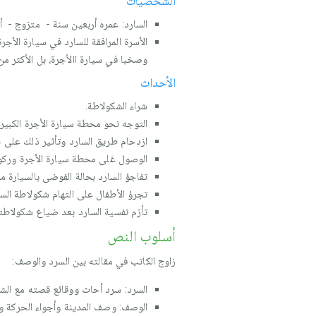
الشخصيات
السارد: عمره أربعين سنة - متزوج - أ
الأسرة المرافقة للسارد في سيارة الأج
وصخبا في سيارة االأجرة، بل الأكثر من
الأحداث
شراء الشكولاطة.
التوجه نحو محطة سيارة الأجرة الكبيرة
ازدحام طريق السارد وتأثير ذلك على حا
الوصول غلى محطة سيارة الأجرة وركوب
تفاجؤ السارد بحالة الفوضى بالسيارة من
تجرؤ الأطفال على التهام شكولاطة الس
تأزم نفسية السارد بعد ضياع شكولاطته
أسلوب النص
زاوج الكاتب في مقالته بين السرد والوصف:
السرد: سرد أحاث ووقائع قصته مع الشك
الوصف: وصف المدينة وأجواء الحركة وا