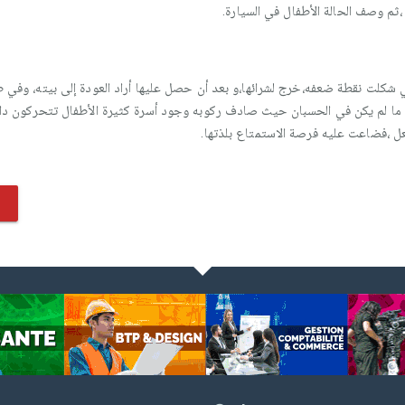
،ثم وصف الحالة الأطفال في السيارة.
ي شكلت نقطة ضعفه،خرج لشرائها،و بعد أن حصل عليها أراد العودة إلى بيته، وفي 
وقع ما لم يكن في الحسبان حيث صادف ركوبه وجود أسرة كثيرة الأطفال تتحركون د
عل ،فضاعت عليه فرصة الاستمتاع بلذتها.