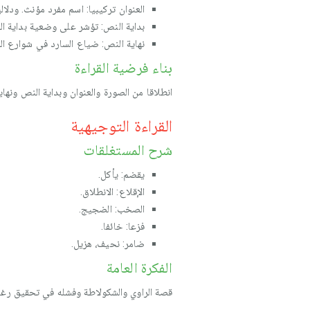
العنوان تركيبيا: اسم مفرد مؤنث. ودلال
بداية النص: تؤشر على وضعية بداية الق
نهاية النص: ضياع السارد في شوارع ال
بناء فرضية القراءة
انطلاقا من الصورة والعنوان وبداية النص ونه
القراءة التوجيهية
شرح المستغلقات
يقضم: يأكل.
الإقلاع: الانطلاق.
الصخب: الضجيج.
فزعا: خائفا.
ضامر: نحيف، هزيل.
الفكرة العامة
قصة الراوي والشكولاطة وفشله في تحقيق رغبة أ