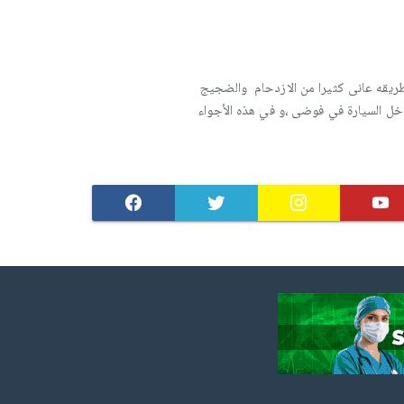
طريقه عانى كثيرا من الازدحام والضجيج
اخل السيارة في فوضى ،و في هذه الأجواء