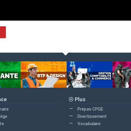
nce
Plus
maire
Prépas CPGE
lège
Divertissement
ée
Vocabulaire