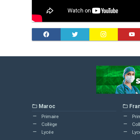
Maroc
Fra
Primaire
Pri
Collège
Col
Lycée
Lyc