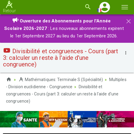
Basc
Retour
la
×
Ouverture des Abonnements pour l'Année
navi
Scolaire 2026-2027
: Les nouveaux abonnements expirent
le 1er Septembre 2027 au lieu du 1er Septembre 2026.
Divisibilité et congruences - Cours (part
3: calculer un reste à l'aide d'une
congruence)
Mathématiques: Terminale S (Spécialité)
Multiples
- Division euclidienne - Congruence
Divisibilité et
congruences - Cours (part 3: calculer un reste à l'aide d'une
congruence)