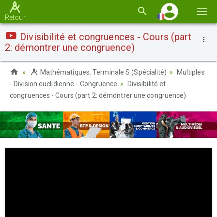
Basc
Retour
la
Divisibilité et congruences - Cours (part
navi
2: démontrer une congruence)
Mathématiques: Terminale S (Spécialité)
Multiples
- Division euclidienne - Congruence
Divisibilité et
congruences - Cours (part 2: démontrer une congruence)