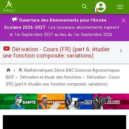
Basc
Retour
la
×
Ouverture des Abonnements pour l'Année
navi
Scolaire 2026-2027
: Les nouveaux abonnements expirent
le 1er Septembre 2027 au lieu du 1er Septembre 2026.
Dérivation - Cours (FR) (part 6: étudier
une fonction composée: variations)
Mathématiques 2ème BAC Sciences Agronomiques
BIOF
Dérivation et étude des fonctions
Dérivation - Cours
(FR) (part 6: étudier une fonction composée: variations)