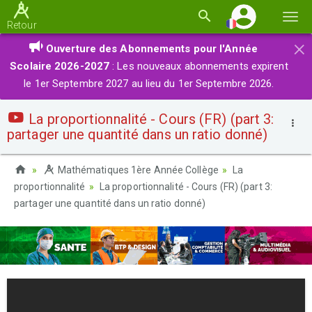
Basc
Retour
la
×
Ouverture des Abonnements pour l'Année
navi
Scolaire 2026-2027
: Les nouveaux abonnements expirent
le 1er Septembre 2027 au lieu du 1er Septembre 2026.
La proportionnalité - Cours (FR) (part 3:
partager une quantité dans un ratio donné)
Mathématiques 1ère Année Collège
La
proportionnalité
La proportionnalité - Cours (FR) (part 3:
partager une quantité dans un ratio donné)