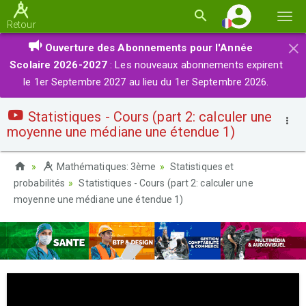
Basc
Retour
la
×
Ouverture des Abonnements pour l'Année
navi
Scolaire 2026-2027
: Les nouveaux abonnements expirent
le 1er Septembre 2027 au lieu du 1er Septembre 2026.
Statistiques - Cours (part 2: calculer une
moyenne une médiane une étendue 1)
Mathématiques: 3ème
Statistiques et
probabilités
Statistiques - Cours (part 2: calculer une
moyenne une médiane une étendue 1)