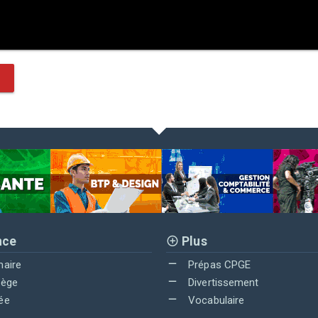
nce
Plus
maire
Prépas CPGE
lège
Divertissement
ée
Vocabulaire