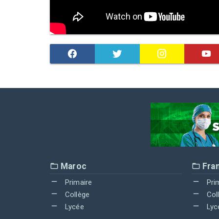
Maroc
Fra
Primaire
Pri
Collège
Col
Lycée
Lyc