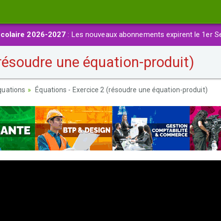
colaire 2026-2027
: Les nouveaux abonnements expirent le 1er S
résoudre une équation-produit)
quations
Équations - Exercice 2 (résoudre une équation-produit)