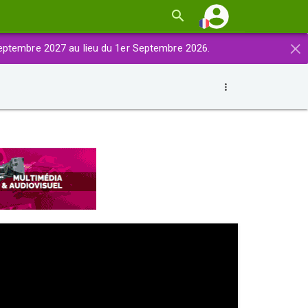
×
eptembre 2027 au lieu du 1er Septembre 2026.