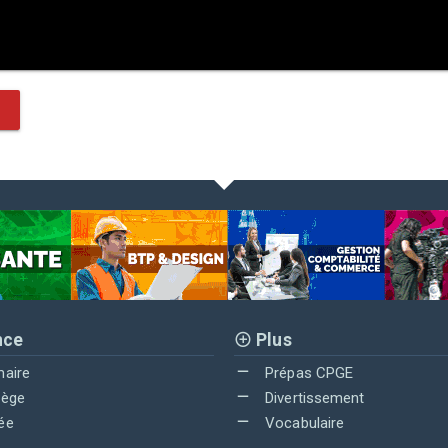
nce
Plus
maire
Prépas CPGE
lège
Divertissement
ée
Vocabulaire