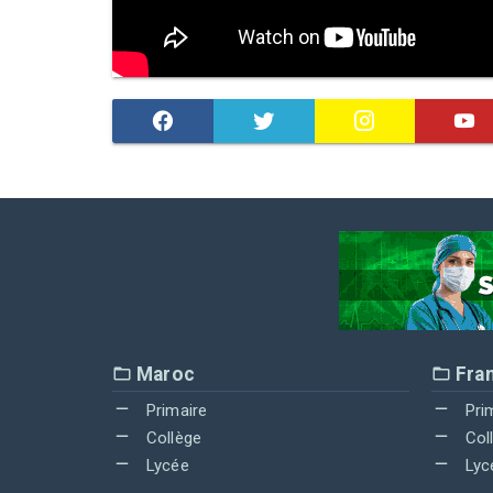
Maroc
Fra
Primaire
Pri
Collège
Col
Lycée
Lyc