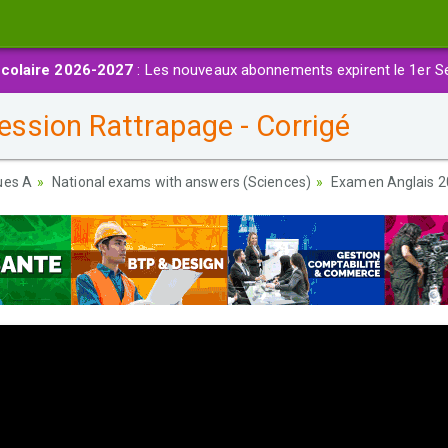
colaire 2026-2027
: Les nouveaux abonnements expirent le 1er S
ssion Rattrapage - Corrigé
ues A
National exams with answers (Sciences)
Examen Anglais 20