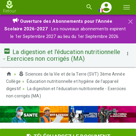
Basc
Retour
la
×
Ouverture des Abonnements pour l'Année
navi
Scolaire 2026-2027
: Les nouveaux abonnements expirent
le 1er Septembre 2027 au lieu du 1er Septembre 2026.
La digestion et l'éducation nutritionnelle
- Exercices non corrigés (MA)
Sciences de la Vie et de la Terre (SVT) 3ème Année
Collège
Éducation nutritionnelle et hygiène de l’appareil
digestif
La digestion et l'éducation nutritionnelle - Exercices
non corrigés (MA)