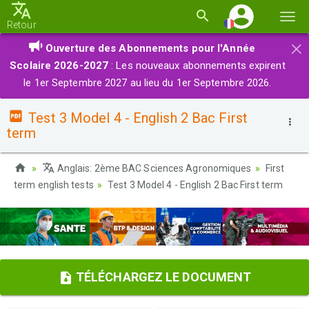
Basc
Retour
la
×
Ouverture des Abonnements pour l'Année
navi
Scolaire 2026-2027
: Les nouveaux abonnements expirent
le 1er Septembre 2027 au lieu du 1er Septembre 2026.
Test 3 Model 4 - English 2 Bac First
term
Anglais: 2ème BAC Sciences Agronomiques
First
term english tests
Test 3 Model 4 - English 2 Bac First term
TÉLÉCHARGEZ LE DOCUMENT