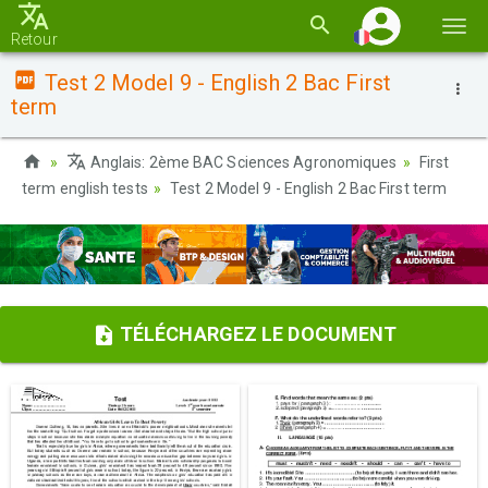
Basc
Retour
la
Test 2 Model 9 - English 2 Bac First
navi
term
Anglais: 2ème BAC Sciences Agronomiques
First
term english tests
Test 2 Model 9 - English 2 Bac First term
TÉLÉCHARGEZ LE DOCUMENT