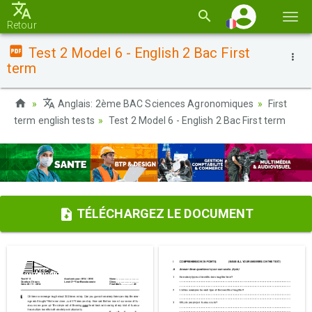
Basc
Retour
la
Test 2 Model 6 - English 2 Bac First
navi
term
Anglais: 2ème BAC Sciences Agronomiques
First
term english tests
Test 2 Model 6 - English 2 Bac First term
TÉLÉCHARGEZ LE DOCUMENT