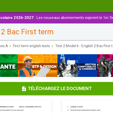
colaire 2026-2027
: Les nouveaux abonnements expirent le 1er S
 2 Bac First term
ues A
First term english tests
Test 2 Model 6 - English 2 Bac First
TÉLÉCHARGEZ LE DOCUMENT