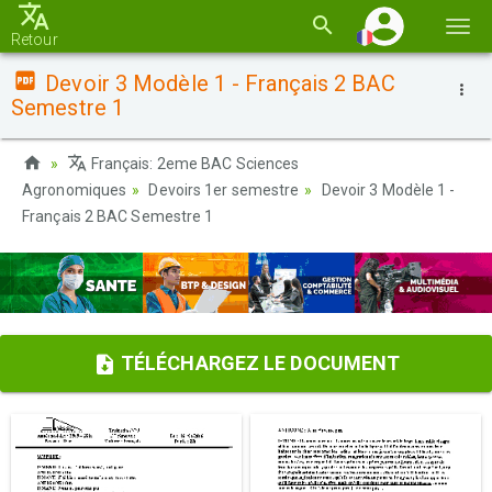
Basc
Retour
la
Devoir 3 Modèle 1 - Français 2 BAC
navi
Semestre 1
Français: 2eme BAC Sciences
Agronomiques
Devoirs 1er semestre
Devoir 3 Modèle 1 -
Français 2 BAC Semestre 1
TÉLÉCHARGEZ LE DOCUMENT