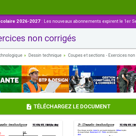
colaire 2026-2027
: Les nouveaux abonnements expirent le 1er S
rcices non corrigés
chnologique
Dessin technique
Coupes et sections - Exercices non
TÉLÉCHARGEZ LE DOCUMENT