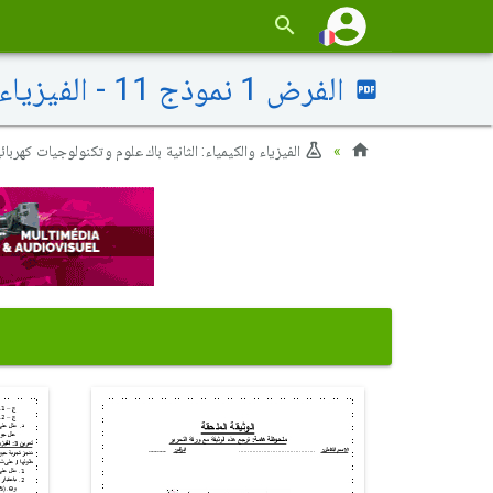
الفرض 1 نموذج 11 - الفيزياء والكيمياء ثانية باك علوم الحياة والأرض الدورة الأولى
الفيزياء والكيمياء: الثانية باك علوم وتكنولوجيات كهربائ