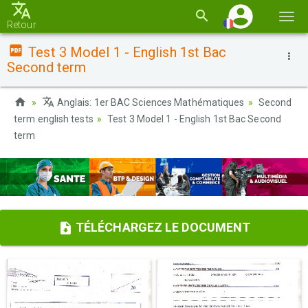
Basc
Retour
la
Test 3 Model 1 - English 1st Bac
navi
Second term
Anglais: 1er BAC Sciences Mathématiques
Second
term english tests
Test 3 Model 1 - English 1st Bac Second
term
TÉLÉCHARGEZ LE DOCUMENT