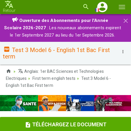
Basc
Retour
la
×
Ouverture des Abonnements pour l'Année
navi
Scolaire 2026-2027
: Les nouveaux abonnements expirent
le 1er Septembre 2027 au lieu du 1er Septembre 2026.
Test 3 Model 6 - English 1st Bac First
term
Anglais: 1er BAC Sciences et Technologies
Electriques
First term english tests
Test 3 Model 6 -
English 1st Bac First term
TÉLÉCHARGEZ LE DOCUMENT