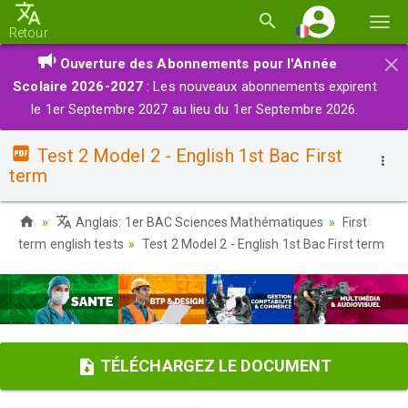
Basc
Retour
la
×
Ouverture des Abonnements pour l'Année
navi
Scolaire 2026-2027
: Les nouveaux abonnements expirent
le 1er Septembre 2027 au lieu du 1er Septembre 2026.
Test 2 Model 2 - English 1st Bac First
term
Anglais: 1er BAC Sciences Mathématiques
First
term english tests
Test 2 Model 2 - English 1st Bac First term
TÉLÉCHARGEZ LE DOCUMENT