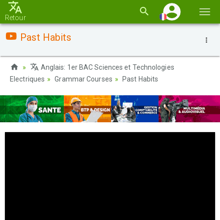
Basc
Retour
la
Past Habits
navi
Anglais: 1er BAC Sciences et Technologies
Electriques
Grammar Courses
Past Habits