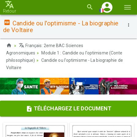
Basc
Retour
la
Candide ou l'optimisme - La biographie
navi
de Voltaire
Français: 2eme BAC Sciences
Agronomiques
Module 1 : Candide ou l'optimisme (Conte
philosophique)
Candide ou l'optimisme - La biographie de
Voltaire
TÉLÉCHARGEZ LE DOCUMENT