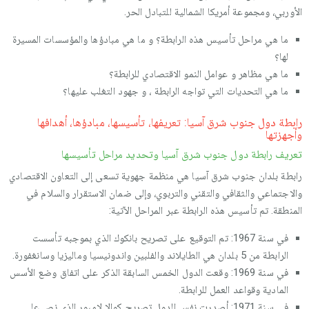
الأوربي، ومجموعة أمريكا الشمالية للتبادل الحر.
ما ھي مراحل تأسيس ھذه الرابطة؟ و ما ھي مبادؤھا والمؤسسات المسيرة
لھا؟
ما ھي مظاھر و عوامل النمو الاقتصادي للرابطة؟
ما ھي التحديات التي تواجه الرابطة ، و جھود التغلب عليھا؟
رابطة دول جنوب شرق آسيا: تعريفھا، تأسيسھا، مبادؤھا، أھدافھا
وأجھزتھا
تعريف رابطة دول جنوب شرق آسيا وتحديد مراحل تأسيسھا
رابطة بلدان جنوب شرق آسيا ھي منظمة جھوية تسعى إلى التعاون الاقتصادي
والاجتماعي والثقافي والتقني والتربوي، وإلى ضمان الاستقرار والسلام في
المنطقة. تم تأسيس ھذه الرابطة عبر المراحل الآتية:
في سنة 1967: تم التوقيع على تصريح بانكوك الذي بموجبه تأسست
الرابطة من 5 بلدان ھي الطايلاند والفلبين واندونيسيا وماليزيا وسانغفورة.
في سنة 1969: وقعت الدول الخمس السابقة الذكر على اتفاق وضع الأسس
المادية وقواعد العمل للرابطة.
في سنة 1971: أصدرت نفس الدول تصريح كوالا لامبور الذي نص على