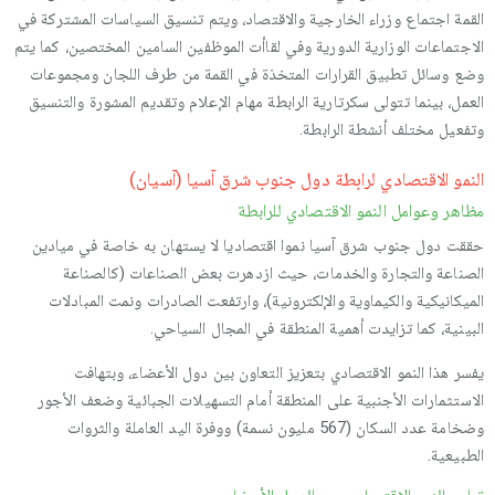
القمة اجتماع وزراء الخارجية والاقتصاد، ويتم تنسيق السياسات المشتركة في
الاجتماعات الوزارية الدورية وفي لقاأت الموظفين السامين المختصين، كما يتم
وضع وسائل تطبيق القرارات المتخذة في القمة من طرف اللجان ومجموعات
العمل، بينما تتولى سكرتارية الرابطة مھام الإعلام وتقديم المشورة والتنسيق
وتفعيل مختلف أنشطة الرابطة.
النمو الاقتصادي لرابطة دول جنوب شرق آسيا (آسيان)
مظاھر وعوامل النمو الاقتصادي للرابطة
حققت دول جنوب شرق آسيا نموا اقتصاديا لا يستھان به خاصة في ميادين
الصناعة والتجارة والخدمات، حيث ازدھرت بعض الصناعات (كالصناعة
الميكانيكية والكيماوية والإلكترونية)، وارتفعت الصادرات ونمت المبادلات
البينية، كما تزايدت أھمية المنطقة في المجال السياحي.
يفسر ھذا النمو الاقتصادي بتعزيز التعاون بين دول الأعضاء، وبتھافت
الاستثمارات الأجنبية على المنطقة أمام التسھيلات الجبائية وضعف الأجور
وضخامة عدد السكان (567 مليون نسمة) ووفرة اليد العاملة والثروات
الطبيعية.