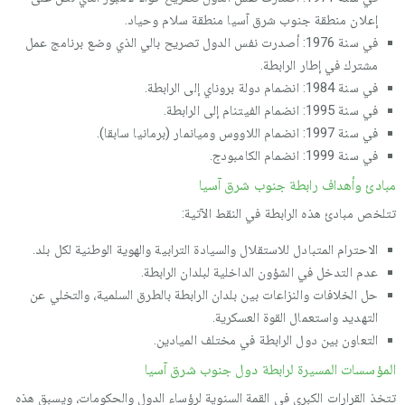
إعلان منطقة جنوب شرق آسيا منطقة سلام وحياد.
في سنة 1976: أصدرت نفس الدول تصريح بالي الذي وضع برنامج عمل
مشترك في إطار الرابطة.
في سنة 1984: انضمام دولة بروناي إلى الرابطة.
في سنة 1995: انضمام الفيتنام إلى الرابطة.
في سنة 1997: انضمام اللاووس وميانمار (برمانيا سابقا).
في سنة 1999: انضمام الكامبودج.
مبادئ وأھداف رابطة جنوب شرق آسيا
تتلخص مبادئ ھذه الرابطة في النقط الآتية:
الاحترام المتبادل للاستقلال والسيادة الترابية والھوية الوطنية لكل بلد.
عدم التدخل في الشؤون الداخلية لبلدان الرابطة.
حل الخلافات والنزاعات بين بلدان الرابطة بالطرق السلمية، والتخلي عن
التھديد واستعمال القوة العسكرية.
التعاون بين دول الرابطة في مختلف الميادين.
المؤسسات المسيرة لرابطة دول جنوب شرق آسيا
تتخذ القرارات الكبرى في القمة السنوية لرؤساء الدول والحكومات، ويسبق ھذه