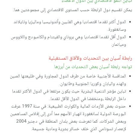
تباين النمو الاقتصادي بين الدول الأعضاء
يمكن تقسيم دول الرابطة حسب المستوى الاقتصادي إلى مجموعتين ھما:
الدول أكثر تقدما اقتصاديا وھي الفلبين وأندونيسيا وماليزيا وتايلاند
وسانغفورة.
الدول أقل تقدما اقتصاديا وھي بروناي والفيتنام والكامبودج واللاووس
وميانمار.
رابطة آسيان بين التحديات والآفاق المستقبلية
تواجه رابطة آسيان بعض التحديات من أبرزھا
المنافسة الأجنبية خاصة من طرف الدول المجاورة وفي طليعتھا الصين
والھند واليابان وكوريا الجنوبية وطايوان.
تباين مؤشر التنمية البشرية حيث يكون مرتفعا في الدول الأكثر تقدما
داخل الرابطة ،ومنخفضا في الدول الأقل تقدما.
حدوث بعض الأزمات المالية والكوارث الطبيعية: في سنة 1997 عرفت
البورصة الدولية لسانغفورة انھيار الأسھم مما أدى إلى إفلاس المساھمين
وبعض الشركات، كما تعرضت بعض بلدان المنطقة في دجنبر 2004
لإعصار تسونامي الذي خلف خسائر بشرية ومادية جسيمة.