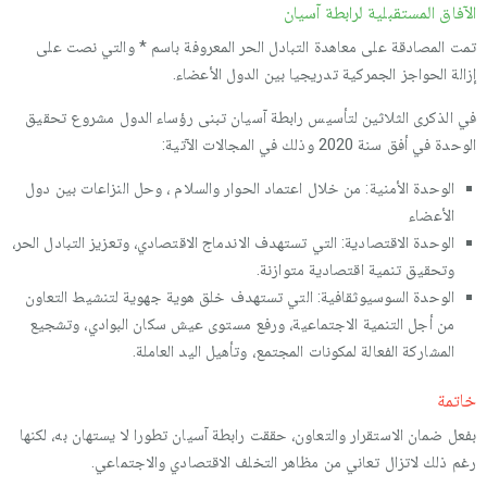
الآفاق المستقبلية لرابطة آسيان
تمت المصادقة على معاھدة التبادل الحر المعروفة باسم * والتي نصت على
إزالة الحواجز الجمركية تدريجيا بين الدول الأعضاء.
في الذكرى الثلاثين لتأسيس رابطة آسيان تبنى رؤساء الدول مشروع تحقيق
الوحدة في أفق سنة 2020 وذلك في المجالات الآتية:
الوحدة الأمنية: من خلال اعتماد الحوار والسلام ، وحل النزاعات بين دول
الأعضاء
الوحدة الاقتصادية: التي تستھدف الاندماج الاقتصادي، وتعزيز التبادل الحر،
وتحقيق تنمية اقتصادية متوازنة.
الوحدة السوسيوثقافية: التي تستھدف خلق ھوية جھوية لتنشيط التعاون
من أجل التنمية الاجتماعية، ورفع مستوى عيش سكان البوادي، وتشجيع
المشاركة الفعالة لمكونات المجتمع، وتأھيل اليد العاملة.
خاتمة
بفعل ضمان الاستقرار والتعاون، حققت رابطة آسيان تطورا لا يستھان به، لكنھا
رغم ذلك لاتزال تعاني من مظاھر التخلف الاقتصادي والاجتماعي.