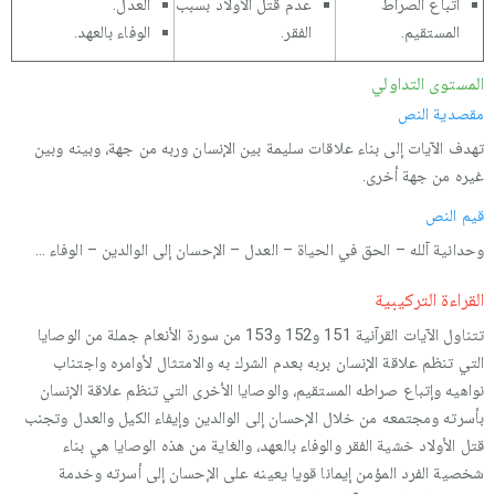
اتباع الصراط
عدم قتل الأولاد بسبب
العدل.
المستقيم.
الفقر.
الوفاء بالعهد.
المستوى التداولي
مقصدية النص
تهدف الآيات إلى بناء علاقات سليمة بين الإنسان وربه من جهة، وبينه وبين
غيره من جهة أخرى.
قيم النص
وحدانية آلله – الحق في الحياة – العدل – الإحسان إلى الوالدين – الوفاء ...
القراءة التركيبية
تتناول الآيات القرآنية 151 و152 و153 من سورة الأنعام جملة من الوصايا
التي تنظم علاقة الإنسان بربه بعدم الشرك به والامتثال لأوامره واجتناب
نواهيه وإتباع صراطه المستقيم، والوصايا الأخرى التي تنظم علاقة الإنسان
بأسرته ومجتمعه من خلال الإحسان إلى الوالدين وإيفاء الكيل والعدل وتجنب
قتل الأولاد خشية الفقر والوفاء بالعهد، والغاية من هذه الوصايا هي بناء
شخصية الفرد المؤمن إيمانا قويا يعينه على الإحسان إلى أسرته وخدمة