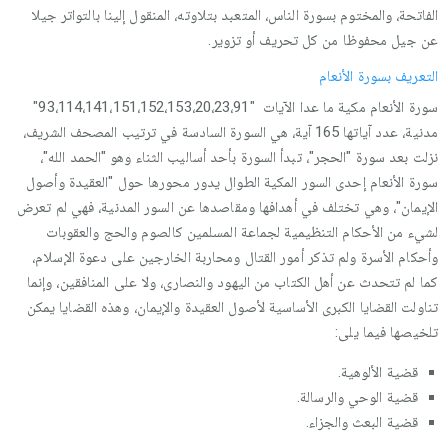
الفاتحة، والمختوم بسورة الناس، المتعبد بتلاوته، المنقول إلينا بالتواتر جيلا
عن جيل محفوظا من كل تحريف أو تزوير.
التعريف بسورة الأنعام
سورة الأنعام مكية ما عدا الآيات "93،114،141،151،152،153،20،23،91"
مدنية، عدد آياتها 165 آية، هي السورة السادسة في ترتيب المصحف الشريف،
نزلت بعد سورة "الحجر"، تبدأ السورة بأحد أساليب الثناء وهو "الحمد الله"،
سورة الأنعام إحدى السور المكية الطوال يدور محورها حول "العقيدة وأصول
الإيمان"، وهي تختلف في أهدافها ومقاصدها عن السور المدنية، فهي لم تعرض
لشيء من الأحكام التنظيمية لجماعة المسلمين كالصوم والحج والعقوبات
وأحكام الأسرة ولم تذكر أمور القتال ومحاربة الخارجين على دعوة الإسلام،
كما لم تتحدث عن أهل الكتاب من اليهود والنصارى، ولا على المنافقين، وإنما
تناولت القضايا الكبرى الأساسية لأصول العقيدة والإيمان، وهذه القضايا يمكن
تلخيصها فيما يلى:
قضية الألوهية.
قضية الوحي والرسالة.
قضية البعث والجزاء.