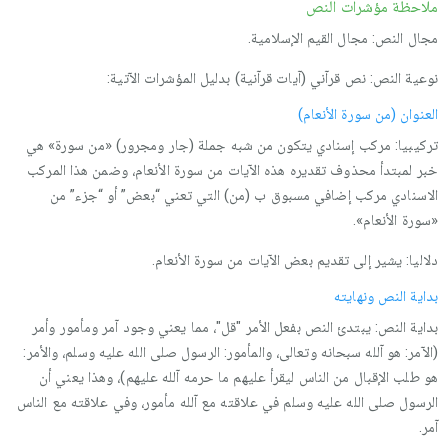
ملاحظة مؤشرات النص
مجال النص: مجال القيم الإسلامية.
نوعية النص: نص قرآني (آيات قرآنية) بدليل المؤشرات الآتية:
العنوان (من سورة الأنعام)
تركيبيا: مركب إسنادي يتكون من شبه جملة (جار ومجرور) «من سورة» هي
خبر لمبتدأ محذوف تقديره هذه الآيات من سورة الأنعام، وضمن هذا المركب
الاسنادي مركب إضافي مسبوق ب (من) التي تعني “بعض” أو “جزء” من
«سورة الأنعام».
دلاليا: يشير إلى تقديم بعض الآيات من سورة الأنعام.
بداية النص ونهايته
بداية النص: يبتدئ النص بفعل الأمر "قل"، مما يعني وجود آمر ومأمور وأمر
(الآمر: هو آلله سبحانه وتعالى، والمأمور: الرسول صلى الله عليه وسلم، والأمر:
هو طلب الإقبال من الناس ليقرأ عليهم ما حرمه آلله عليهم)، وهذا يعني أن
الرسول صلى الله عليه وسلم في علاقته مع آلله مأمور، وفي علاقته مع الناس
آمر.