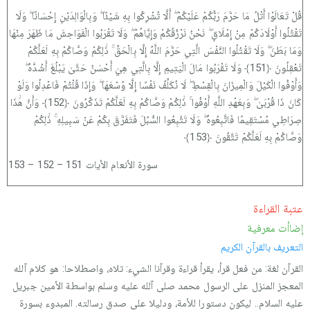
قُلْ تَعَالَوْا أَتْلُ مَا حَرَّمَ رَبُّكُمْ عَلَيْكُمْ ۖ أَلَّا تُشْرِكُوا بِهِ شَيْئًا ۖ وَبِالْوَالِدَيْنِ إِحْسَانًا ۖ وَلَا
تَقْتُلُوا أَوْلَادَكُمْ مِنْ إِمْلَاقٍ ۖ نَحْنُ نَرْزُقُكُمْ وَإِيَّاهُمْ ۖ وَلَا تَقْرَبُوا الْفَوَاحِشَ مَا ظَهَرَ مِنْهَا
وَمَا بَطَنَ ۖ وَلَا تَقْتُلُوا النَّفْسَ الَّتِي حَرَّمَ اللَّهُ إِلَّا بِالْحَقِّ ۚ ذَٰلِكُمْ وَصَّاكُمْ بِهِ لَعَلَّكُمْ
تَعْقِلُونَ ﴿151﴾ وَلَا تَقْرَبُوا مَالَ الْيَتِيمِ إِلَّا بِالَّتِي هِيَ أَحْسَنُ حَتَّىٰ يَبْلُغَ أَشُدَّهُ ۖ
وَأَوْفُوا الْكَيْلَ وَالْمِيزَانَ بِالْقِسْطِ ۖ لَا نُكَلِّفُ نَفْسًا إِلَّا وُسْعَهَا ۖ وَإِذَا قُلْتُمْ فَاعْدِلُوا وَلَوْ
كَانَ ذَا قُرْبَىٰ ۖ وَبِعَهْدِ اللَّهِ أَوْفُوا ۚ ذَٰلِكُمْ وَصَّاكُمْ بِهِ لَعَلَّكُمْ تَذَكَّرُونَ ﴿152﴾ وَأَنَّ هَٰذَا
صِرَاطِي مُسْتَقِيمًا فَاتَّبِعُوهُ ۖ وَلَا تَتَّبِعُوا السُّبُلَ فَتَفَرَّقَ بِكُمْ عَنْ سَبِيلِهِ ۚ ذَٰلِكُمْ
وَصَّاكُمْ بِهِ لَعَلَّكُمْ تَتَّقُونَ ﴿153﴾
سورة الأنعام الأيات 151 – 152 – 153
عتبة القراءة
إضاأت معرفية
التعريف بالقرآن الكريم
القرآن لغة: من فعل قرأ، يقرأ قراءة وقرآنا الشيء: تلاه، واصطلاحا: هو كلام آلله
المعجز المنزل على الرسول محمد صلى آلله عليه وسلم بواسطة الأمين جبريل
عليه السلام.. ليكون دستورا للأمة، ودليلا على صدق رسالته. المبدوء بسورة