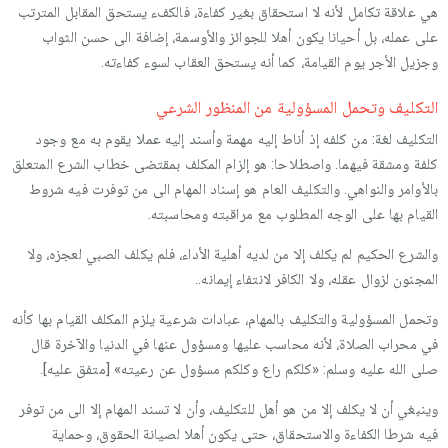
هي علاقة تكامل لأنه لا استحقاق بغير كفاءة، فالكفء يستحق المقابل المترتب
على عمله، بل أحيانا يكون أهلا للجوائز والأوسمة، إضافة الى حسن الثواب
وجزيل الأجر يوم القيامة، كما أنه يستحق العقاب لسوء كفاءته.
التكليف وتحمل المسؤولية من المنظور الشرعي
التكليف لغة: من كلفه إذ أناط إليه مهمة وأسند إليه عملا يقوم به مع وجود
كلفة ومشقة فيهما. واصطلاحا: هو إلزام المكلف بمقتضى خطاب الشرع المتعلق
بالأوامر والنواهي. والتكليف العام هو إسناد المهام الى من توفرت فيه شروط
القيام بها على الوجه المطلوب مع مراقبته ومحاسبته.
والشرع الحكيم لم يكلف إلا من لديه أهلية الأداء، فلم يكلف الصبي لعجزه، ولا
المجنون لزوال عقله، ولا الكافر لانتفاء إيمانه..
وتحمل المسؤولية والتكليف بالمهام، عبادات شرعية يلزم المكلف القيام بها كأنه
في محراب الصلاة، لأنه محاسب عليها ومسؤول عنها في الدنيا والآخرة قال
صلى الله عليه وسلم: «كلكم راع وكلكم مسؤول عن رعيته» [متفق عليه].
وينبغي أن لا يكلف إلا من هو أهل للتكليف، وأن لا تسند المهام إلا الى من توفر
فيه شرطا الكفاءة والاستحقاق، حتى يكون أهلا لصيانة الحقوق، وحماية