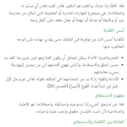
لغة: كافأه إذا جازاه. والكفء هو النظير. فلان كفء لفلان أي مساو له.
واصطلاحا: هي مجموع المهارات المادية أو المعنوية التي تمكن من ممارسة
دور أو وظيفة أو نشاط أو مهمة أو عمل معقد على أكمل وجه.
أسس الكفاءة
للكفاءة أسس لابد من توفرها في المكلف حتى يؤدي مهامه على الوجه
المطلوب منها:
العلم والخبرة: لأنه لا يمكن للجاهل أن يكون كفئا وهو غير خبير بما كلف به.
حسن الخلق والاستقامة: والناس تهوي أفئدتهم الى من يحسن إليهم ولا
يسيء معاملتهم.
الأمانة والقوة: إذ لا بد من اجتماعهما في المكلف لقوله تعالى عز وجل: {إِنَّ
خَيْرَ مَنِ اسْتَأْجَرْتَ الْقَوِيُّ الْأَمِينُ} [القصص/26].
مفهوم الاستحقاق
لغة: من استحق الشيء إذا استوجبه واستأهله. واصطلاحا: هو الأهلية
والصلاحية لأن تثبت للإنسان حقوق وتجب عليه واجبات.
العلاقة بين الكفاءة والاستحقاق