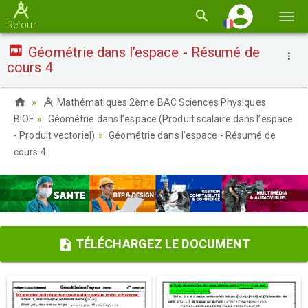
Basc
Retour
la
Géométrie dans l’espace - Résumé de
navi
cours 4
Mathématiques 2ème BAC Sciences Physiques
BIOF
Géométrie dans l’espace (Produit scalaire dans l’espace
- Produit vectoriel)
Géométrie dans l’espace - Résumé de
cours 4
TÉLÉCHARGEZ LE DOCUMENT