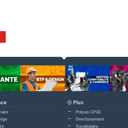
nce
Plus
maire
Prépas CPGE
lège
Divertissement
ée
Vocabulaire