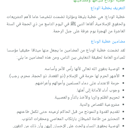
التعريف بخطبة الوداع
خطبة الوداع: هي خطبة بليغة ومؤثرة تضمنت تلخيصا عاما لأهم التشريعات
والحقوق الإسلامية، ألقاها النبي ﷺ في اليوم التاسع من ذي الحجة في السنة
العاشرة من الهجرة يوم عرفة على جبل الرحمة.
مضامين خطبة الوداع
لقد تضمنت خطبة الوداع من المضامين ما يجعل منها ميثاقا حقيقيا مؤسسا
للمبادئ العامة لحقيقة التعايش بين الناس، ومن هذه المضامين ما يلي:
الوصية بتقوى الله تعالى لأنها رأس الأمر وأساسه.
الأشهر الحرم لها حرمة في الإسلام (ذو القعدة، ذو الحجة، محرم، رجب).
حرمة الاعتداء على دماء المسلمين وأموالهم وأعراضهم.
وجوب أداء الأمانة إلى أهلها.
تحريم الظلم والربا والأخذ بالثأر والعصبية.
مشروعية القصاص والدية.
تقديم القدوة والنموذج من قبل الحاكم لرعيته حتى تكمل طاعتهم.
التحذير من طاعة الشيطان بارتكاب المعاصي ومحقرات الذنوب.
الوصية بحقوق النساء والحث على الإحسان إليهن وأن ذلك من التقوى.