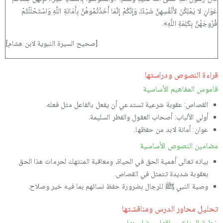
عَوَانٍ لا يَمْلِكْنَ لأَنْفُسِهِنَّ شَيْئًا، وَإِنَّكُمْ إِنَّمَا أَخَذْتُمُوهُنَّ بِأَمَانَةِ اللَّهِ وَاسْتَحْلَلْتُمْ
فُرُوجَهُنَّ بِكَلِمَةِ اللَّهِ».
[صحيح السيرة النبوية لابن هشام]
قراءة النصوص ودراستها
قاموس المفاهيم الأساسية
القصاص: عقوبة شرعية تستدعي أن يفعل بالفاعل مثل فعله.
أولي الألباب: أصحاب العقول والفطر السليمة.
عوان: أمانة لابد من حفظها.
مضامين النصوص الأساسية
بيانه تعالى أهمية الحق في الحياة، ومعاقبة المنتهك لحرمات هذا الحق
بعقوبة شديدة تتمثل في القصاص.
وصية النبي ﷺ للرجال بضرورة حفظ نسائهم بما فيه خير وصلاح.
تحليل محاور الدرس ومناقشتها
خطبة الوداع سياقها ومضامينها