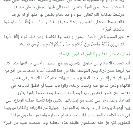
الصلاة والسلام حق المرأة بتقوى الله تعالى فيها ليجعل ضمان حقوقها
مرتبطا بمخافة الله تعالى، سواء وجد نظام يضمن لها حقها أو لم يوجد،
فالعبد مطالب على العموم بمراعاة حقوقها، قال رسول الله ﷺ: «وَاسْتَوْصُوا
بِالنِّسَاءِ خَيْرًا».
حق المساواة في الأصل البشري والإنسانية الكاملة: ومن ذلك قوله ﷺ: «أيها
النّاسُ إن رَبَّكُمْ وَاحِدٌ، وإنّ أَبَاكُمْ واحِدٌ ، كُلكُّمْ لآدمَ وآدمُ من تُراب».
تجليات مدى تعظيم الناس لحقوق الإنسان
لقد تحدث الإسلام عن حقوق الإنسان، ووضع أسسها، وأرسى دعائمها منذ أكثر
من أربعة عشر قرنا، ومن المؤسف حقا في هذا الصدد أننا لا نتحدث عن أمر من
أمور الإسلام إلا من جهة الدفاع ورد الشبهات عنه، كأنما الإسلام في قفص
الاتهام ونحن ندافع عنه ونثبت براءته، والواجب علينا أن نطبق تعاليمه في
تعالمنا مع الآخر، فنعرض ديننا ومبادئه السمحة ومقاصده الباهرة بطريق
المبادأة والمبادرة التي نملك من إمكاناتها الكثير، وإذا تأملنا خطبة الوداع التي
بين أيدينا، وجدنا كل ما جاءت به المواثيق الدولية من نظريات وأفكارا موجودا
في هذه الكلمات المعدودة، فلا يتصور قيام حضارة واستمرارها دون مراعاة
الحقوق، لكن هل فقه المسلمون حقيقة هذه الخطبة وما اشتملت عليه من خير؟