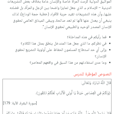
المواثيق الدولية كرمت المرأة خاصة والإنسان عامة بخلاف بعض التشريعات
الدينية – الإسلام ء، الذي جعل تمايزا واضحا بين الرجل والمرأة، بل فضلته
عليها، وأن هذه التشريعات تقيد حرية الأفراد (خطبة حجة الوداع)، لذلك
ينبغي أن يعدل عنها لأنها لم تعد صالحة، ويبقى الميثاق العالمي لحقوق
الإنسان المصدر الوحيد والطبيعي لحقوق الإنسان”.
فما رأيكم في هذه المداخلة؟
في نظركم، ما الذي جعل هذا المتدخل ينطق بمثل هذا الكلام؟
وإلى أي حد استطاع المسلمون الحفاظ على أولوية التشريع لحقوق
الإنسان؟
وما مدى استفادتهم من هذا السبق في واقعهم المعاصر؟
النصوص المؤطرة للدرس
قَالَ اللَّهُ تَبَارَكَ وَتَعَالَى:
﴿وَلَكُمْ فِي الْقِصَاصِ حَيَاةٌ يَا أُولِي الْأَلْبَابِ لَعَلَّكُمْ تَتَّقُونَ﴾.
[سورة البقرة، الآية: 179]
قَالَ رَسُولُ اللَّهِ صَلَّى اللَّهُ عَلَيْهِ وَسَلَّمَ: «وَاسْتَوْصُوا بِالنِّسَاءِ خَيْرًا؛ فَإِنَّهُنَّ عِنْدَكُمْ