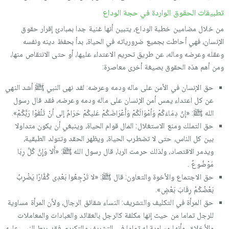
تطبيقات الحقوق الواردة في حجة الوداع
من خلال مضامين خطبة الوداع، يتبين أنها غنية جدا بمبادئ إقرار حقوق
الإنسان، فهي أحاطت بجميع ضرورياته في الحياة، بدأ بحفظ دينه ونفسه
وعقله وعرضه وماله، عن طريق تحريم الاعتداء عليها، أو حتى الانتقاص منها،
ومن أهم هذه الحقوق بصيغة أخرى معاصرة:
حق الإنسان في الأمن على ماله ودمه وعرضه: لقد نهى النبي ﷺ أشد النهي
عن كل اعتداء يمس أمن الإنسان على ماله ودمه وعرضه، فقد قال رسول
الله ﷺ: «إنّ دِمَاءَكُمْ وَأمْوَالَكُمْ وَأَعْرَاضَكُمْ عَليكُمْ حَرَامٌ إلى أنْ تَلْقَوْا رَبَّكُمْ».
حق التملك ومنع الاستغلال: المال قوام الحياة، وينبغي أن يكون متداولا
بين كل الناس، حتى لا تضطرب الحياة، ويظهر الحقد وتتولد الطبقية،
ويدمر الاقتصاد، ولذلك حرمت الربا، قال رسول الله ﷺ: «أَلا وَإِنَّ كُلَّ رِبَا
مَوْضُوعٌ .
حق الاجتماع والأخوة والتعاون: قال ﷺ: «لا تَرْجِعُوا بَعْدِى كُفَّارًا يَضْرِبُ
بَعْضُكُمْ رِقَابَ بَعْضٍ».
حق المرأة في التكليف والتشريف: النساء شقائق الرجال، ولأن المرأة مساوية
للرجل تماما من حيث إنها مكلفة كالرجل بالعقائد والعبادات والمعاملات
والأخلاق، وأنها مساوية له تماما في التشريف والتكريم، فقد ربط النبي عليه