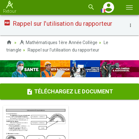
Basc
Retour
la
Rappel sur l'utilisation du rapporteur
navi
Mathématiques 1ère Année Collège
Le
triangle
Rappel sur l'utilisation du rapporteur
TÉLÉCHARGEZ LE DOCUMENT