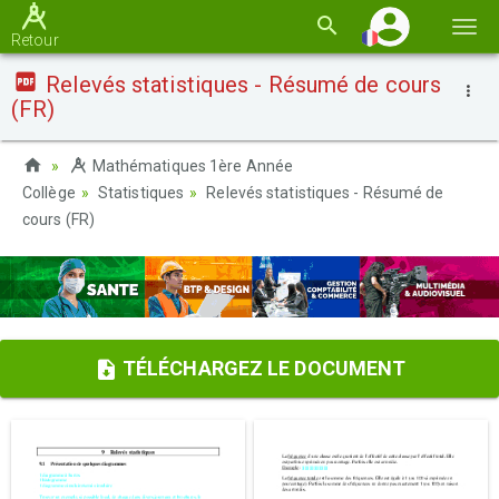
Basc
Retour
la
Relevés statistiques - Résumé de cours
navi
(FR)
Mathématiques 1ère Année
Collège
Statistiques
Relevés statistiques - Résumé de
cours (FR)
TÉLÉCHARGEZ LE DOCUMENT