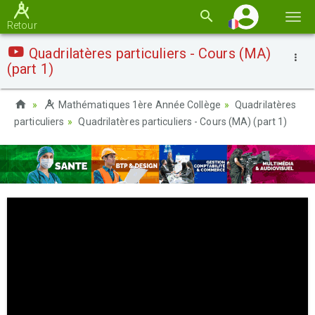
Basc
Retour
la
Quadrilatères particuliers - Cours (MA)
navi
(part 1)
Mathématiques 1ère Année Collège
Quadrilatères
particuliers
Quadrilatères particuliers - Cours (MA) (part 1)