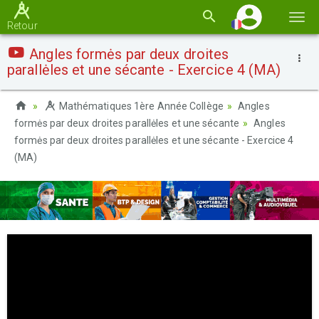
Basc
Retour
la
Angles formės par deux droites
navi
parallėles et une sécante - Exercice 4 (MA)
Mathématiques 1ère Année Collège
Angles
formės par deux droites parallėles et une sécante
Angles
formės par deux droites parallėles et une sécante - Exercice 4
(MA)