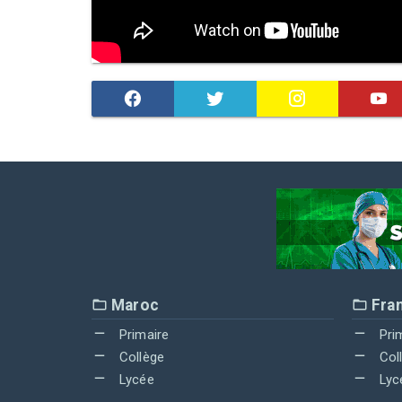
Maroc
Fra
Primaire
Pri
Collège
Col
Lycée
Lyc