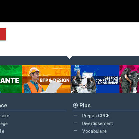
nce
Plus
maire
Prépas CPGE
lège
Divertissement
ée
Vocabulaire