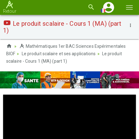
Basc
Retour
la
Le produit scalaire - Cours 1 (MA) (part
navi
1)
Mathématiques 1er BAC Sciences Expérimentales
BIOF
Le produit scalaire et ses applications
Le produit
scalaire - Cours 1 (MA) (part 1)