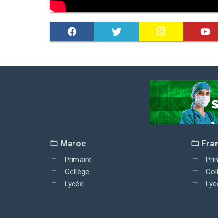
Maroc
Fra
Primaire
Pri
Collège
Col
Lycée
Lyc