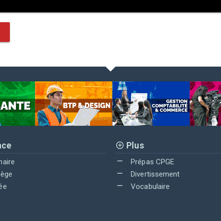
nce
Plus
maire
Prépas CPGE
lège
Divertissement
ée
Vocabulaire