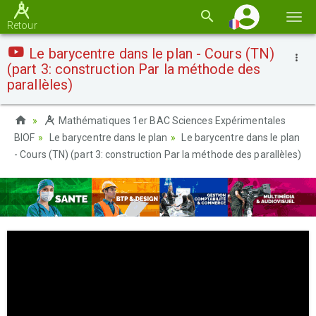
Basc
Retour
la
Le barycentre dans le plan - Cours (TN)
navi
(part 3: construction Par la méthode des
parallèles)
Mathématiques 1er BAC Sciences Expérimentales
BIOF
Le barycentre dans le plan
Le barycentre dans le plan
- Cours (TN) (part 3: construction Par la méthode des parallèles)