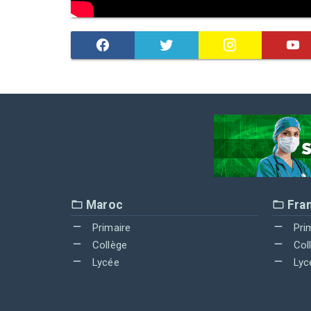
Maroc
Fra
Primaire
Pri
Collège
Col
Lycée
Lyc