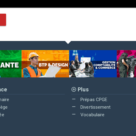
nce
Plus
maire
Prépas CPGE
lège
Divertissement
ée
Vocabulaire