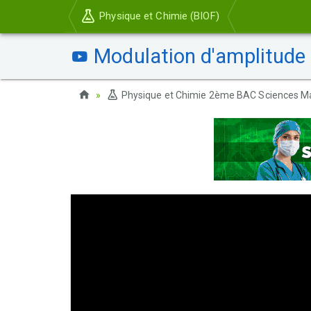
Physique et Chimie (BIOF)
Modulation d'amplitude 
Physique et Chimie 2ème BAC Sciences M