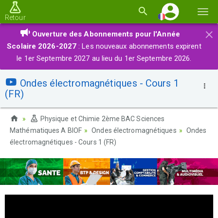
Basc
Retour
la
×
Ouverture des Abonnements pour l'Année
navi
Scolaire 2026-2027
: Les nouveaux abonnements expirent
le 1er Septembre 2027 au lieu du 1er Septembre 2026.
Ondes électromagnétiques - Cours 1
(FR)
Physique et Chimie 2ème BAC Sciences
Mathématiques A BIOF
Ondes électromagnétiques
Ondes
électromagnétiques - Cours 1 (FR)