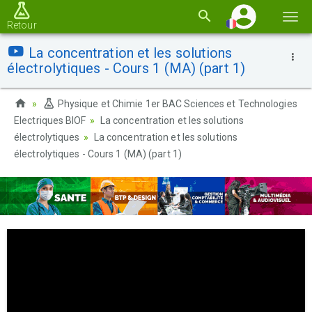
Basc
Retour
la
La concentration et les solutions
navi
électrolytiques - Cours 1 (MA) (part 1)
Physique et Chimie 1er BAC Sciences et Technologies
Electriques BIOF
La concentration et les solutions
électrolytiques
La concentration et les solutions
électrolytiques - Cours 1 (MA) (part 1)