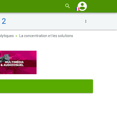
 2
olytiques
La concentration et les solutions