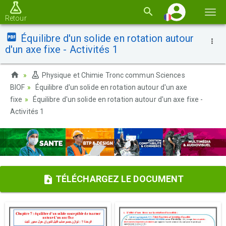
Basc
Retour
la
Équilibre d'un solide en rotation autour
navi
d'un axe fixe - Activités 1
Physique et Chimie Tronc commun Sciences
BIOF
Équilibre d'un solide en rotation autour d'un axe
fixe
Équilibre d'un solide en rotation autour d'un axe fixe -
Activités 1
TÉLÉCHARGEZ LE DOCUMENT