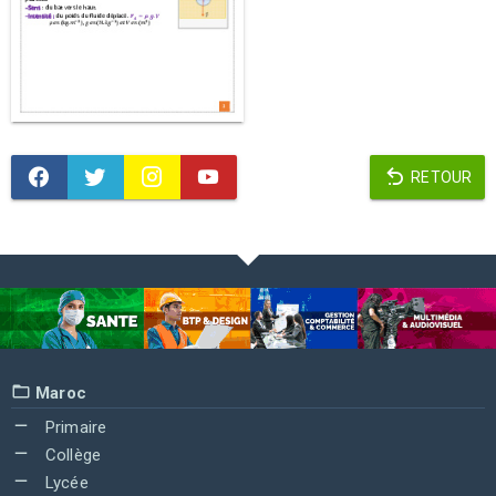
RETOUR
Maroc
Primaire
Collège
Lycée