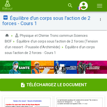
Basc
Retour
la
Équilibre d'un corps sous l'action de 2
navi
forces - Cours 1
Physique et Chimie Tronc commun Sciences
BIOF
Équilibre d'un corps sous l'action de 2 forces (Tension
d'un ressort - Poussée d’Archimède)
Équilibre d'un corps
sous l'action de 2 forces - Cours 1
TÉLÉCHARGEZ LE DOCUMENT