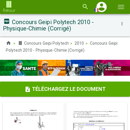
Basc
Retour
la
Concours Geipi Polytech 2010 -
navi
Physique-Chimie (Corrigé)
Concours Geipi Polytech
2010
Concours Geipi
Polytech 2010 - Physique-Chimie (Corrigé)
TÉLÉCHARGEZ LE DOCUMENT