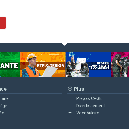
nce
Plus
maire
Prépas CPGE
lège
Divertissement
ée
Vocabulaire