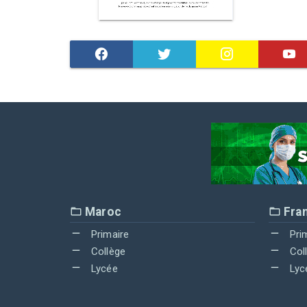
Maroc
Fra
Primaire
Pri
Collège
Col
Lycée
Lyc