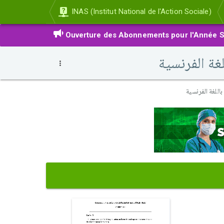
INAS (Institut National de l'Action Sociale)
Ouverture des Abonnements pour l'Année S